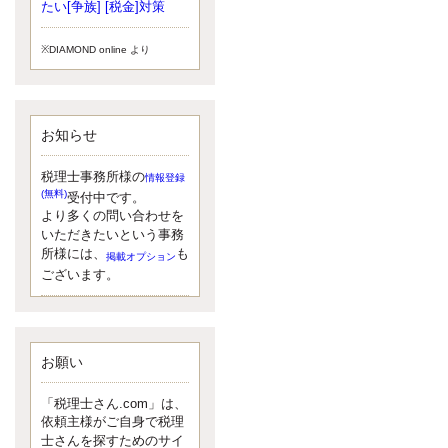
小されたため、お亡くなりになった
たい[争族] [税金]対策
方のうち、相続税が課税される方の
割合が、大幅に上昇しています。
※DIAMOND online より
更新:2017年5月1日(大阪市中央区)
---------------------
湘南BUN税理士事務所
湘南のぽっちゃり女性税理士
お知らせ
松村文子と湘南ＢＵ
また最近、税理士試験のご相談を受
けることおおくなりました。受験申
税理士事務所様の
情報登録
し込み受け付け開始になるからです
(無料)
受付中です。
ね。勉強したが、中途半端なので、
より多くの問い合わせを
受験が無駄に思っている人もいるよ
いただきたいという事務
うです。まず、私ならダメと思う前
所様には、
も
掲載オプション
に、全力で勝負してみたいです！
ございます。
更新:2017年5月1日(神奈川県藤沢市)
---------------------
京都のやわらか女性税理士
イクメン税理士による税金ブ
ログです。
お願い
なくて七クセ 目は口ほどにモノを言
う 色んなことわざがありますが、無
「税理士さん.com」は、
意識に出ている身体のサイン。 心理
依頼主様がご自身で税理
学では、ちゃんと意味があるようで
士さんを探すためのサイ