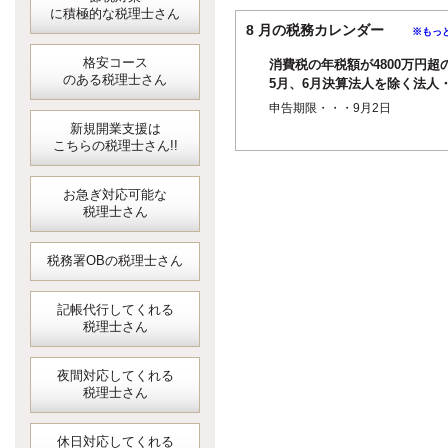
に積極的な税理士さん
8 月の税務カレンダー
※もっ
格安コース
消費税の年税額が4800万円超
のある税理士さん
5月、6月決算法人を除く法人
個人事業者の1月ごとの中間申
申告期限・・・9月2日
（4月...
新規開業支援は
こちらの税理士さん!!
お急ぎ対応可能な
税理士さん
税務署OBの税理士さん
記帳代行してくれる
税理士さん
夜間対応してくれる
税理士さん
休日対応してくれる