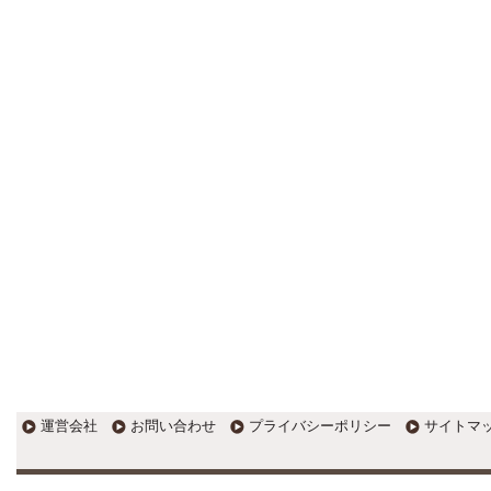
更新:2017年1月5日(京都市三条釜座)
---------------------
岩永税理士事務所
27歳で開業した福岡・北九州
の若手税理士ブログ
H28年版E-tax公開！“ふるさと納
税””源泉徴収票”入力画面の出来がいま
ひとつ。 / 損金算入可能な役員賞与
「事前確定届出給与」のデメリット~
社会保険料の負担！ / 損金算入可能な
役員賞与「事前確定届出給与」のメ
リット~実は利益調整可能！？
更新:2017年1月5日(福岡県遠賀郡)
---------------------
石田修朗税理士事務所
税務会計の時事ネタや税理士
試験関連ネタ
＜早起きのススメ＞不安を抱えた
ら、夜明け前に起きよう。 / ＜税理士
試験＞経験済科目の戦い方 / カレー探
訪 ?RASAHALA? / ＜税理士試験＞
運営会社
お問い合わせ
プライバシーポリシー
サイトマ
小さな勝利を積み重ねよう / 『カレー
探訪』2016の振り返り / 2017年に向
けて2016年に取り組む