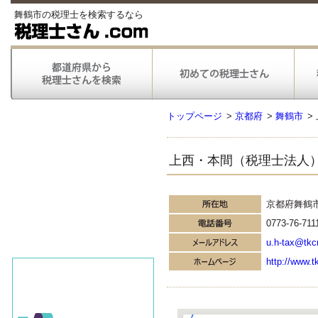
舞鶴市の税理士を検索するなら
トップページ
>
京都府
>
舞鶴市
>
上西・本間（税理士法人
京都府舞鶴
0773-76-711
u.h-tax@tkcn
http://www.t