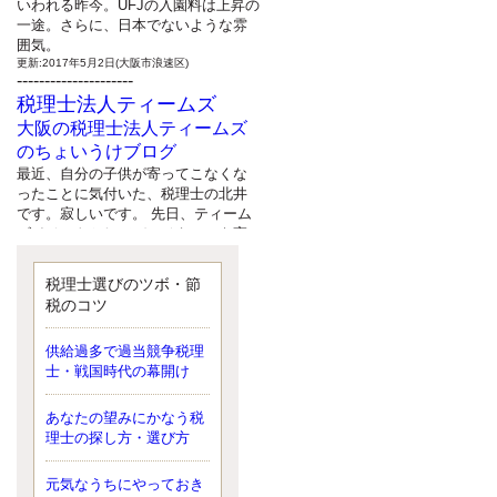
いわれる昨今。UFJの入園料は上昇の
一途。さらに、日本でないような雰
囲気。
更新:2017年5月2日(大阪市浪速区)
---------------------
税理士法人ティームズ
大阪の税理士法人ティームズ
のちょいうけブログ
最近、自分の子供が寄ってこなくな
ったことに気付いた、税理士の北井
です。寂しいです。 先日、ティーム
ズイベントとしてバーベキューを実
施したので、ブログにアップしよう
と思いましたが、そこはセンスある
税理士選びのツボ・節
後のブロガーに任せようと思いま
税のコツ
す。
更新:2017年5月1日(大阪市北区)
---------------------
供給過多で過当競争税理
サクセス会計事務所
士・戦国時代の幕開け
サクセス税理士のお役立ちブ
あなたの望みにかなう税
ログ
理士の探し方・選び方
平成２７年１月１日以降開始の相続
より、相続税の基礎控除額（相続税
が課税されない遺産の上限額）が縮
元気なうちにやっておき