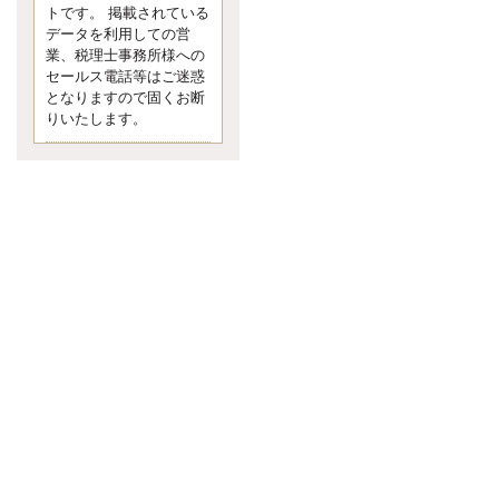
す。 疑問に思ったら考える 先日知り
トです。 掲載されている
合った方、初対面では何
データを利用しての営
更新:2017年5月1日(京都市下京区)
業、税理士事務所様への
---------------------
セールス電話等はご迷惑
内田敦税理士事務所
となりますので固くお断
イクメン税理士による税金ブ
りいたします。
ログです。
個人事業主の確定申告の準備は帳簿
の作成から。集計した帳簿は必ず保
管しておく！ / 税務調査で一番大切な
こと。税務署の言いなりにはならな
いが協力は不可欠！ / 今まで無申告な
ら今からでも申告しよう！
更新:2017年1月5日(埼玉県越谷市)
---------------------
佐竹正浩税理士事務所
キャッシュフローコーチ・税
理士佐竹正浩のブログです。
EXPOCITY（エキスポシティ）で感
じたこと。過去を振り返る大切さ。 /
思い込み要注意！Parallels Desktopで
USB版Windows10が入らない。 / 一
歩を踏み出すことと踏み出した後が
大事。手帳も脱完璧主義で。