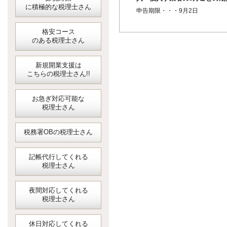
に積極的な税理士さん
短縮に係る確定申告＜消費税
申告期限・・・9月2日
地方消費税＞
格安コース
のある税理士さん
新規開業支援は
こちらの税理士さん!!
お急ぎ対応可能な
税理士さん
税務署OBの税理士さん
記帳代行してくれる
税理士さん
夜間対応してくれる
税理士さん
休日対応してくれる