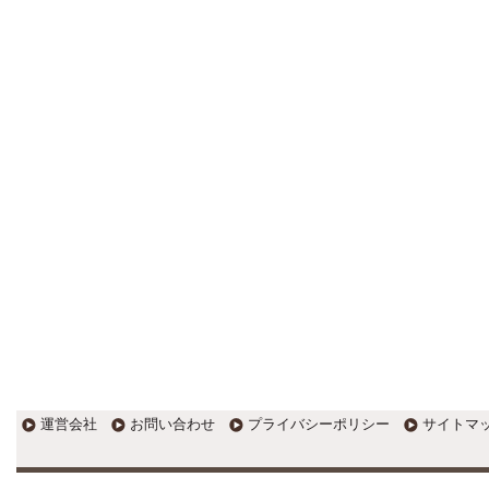
更新:2017年1月5日(京都市三条釜座)
---------------------
岩永税理士事務所
27歳で開業した福岡・北九州
の若手税理士ブログ
H28年版E-tax公開！“ふるさと納
税””源泉徴収票”入力画面の出来がいま
ひとつ。 / 損金算入可能な役員賞与
「事前確定届出給与」のデメリット~
社会保険料の負担！ / 損金算入可能な
役員賞与「事前確定届出給与」のメ
リット~実は利益調整可能！？
更新:2017年1月5日(福岡県遠賀郡)
---------------------
石田修朗税理士事務所
税務会計の時事ネタや税理士
試験関連ネタ
＜早起きのススメ＞不安を抱えた
ら、夜明け前に起きよう。 / ＜税理士
試験＞経験済科目の戦い方 / カレー探
訪 ?RASAHALA? / ＜税理士試験＞
運営会社
お問い合わせ
プライバシーポリシー
サイトマ
小さな勝利を積み重ねよう / 『カレー
探訪』2016の振り返り / 2017年に向
けて2016年に取り組む