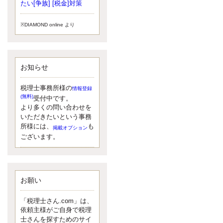
小されたため、お亡くなりになった
たい[争族] [税金]対策
方のうち、相続税が課税される方の
割合が、大幅に上昇しています。
※DIAMOND online より
更新:2017年5月1日(大阪市中央区)
---------------------
湘南BUN税理士事務所
湘南のぽっちゃり女性税理士
お知らせ
松村文子と湘南ＢＵ
また最近、税理士試験のご相談を受
けることおおくなりました。受験申
税理士事務所様の
情報登録
し込み受け付け開始になるからです
(無料)
受付中です。
ね。勉強したが、中途半端なので、
より多くの問い合わせを
受験が無駄に思っている人もいるよ
いただきたいという事務
うです。まず、私ならダメと思う前
所様には、
も
掲載オプション
に、全力で勝負してみたいです！
ございます。
更新:2017年5月1日(神奈川県藤沢市)
---------------------
京都のやわらか女性税理士
イクメン税理士による税金ブ
ログです。
お願い
なくて七クセ 目は口ほどにモノを言
う 色んなことわざがありますが、無
「税理士さん.com」は、
意識に出ている身体のサイン。 心理
依頼主様がご自身で税理
学では、ちゃんと意味があるようで
士さんを探すためのサイ