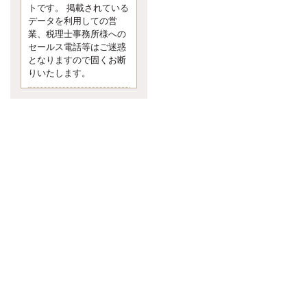
す。 疑問に思ったら考える 先日知り
トです。 掲載されている
合った方、初対面では何
データを利用しての営
更新:2017年5月1日(京都市下京区)
業、税理士事務所様への
---------------------
セールス電話等はご迷惑
内田敦税理士事務所
となりますので固くお断
イクメン税理士による税金ブ
りいたします。
ログです。
個人事業主の確定申告の準備は帳簿
の作成から。集計した帳簿は必ず保
管しておく！ / 税務調査で一番大切な
こと。税務署の言いなりにはならな
いが協力は不可欠！ / 今まで無申告な
ら今からでも申告しよう！
更新:2017年1月5日(埼玉県越谷市)
---------------------
佐竹正浩税理士事務所
キャッシュフローコーチ・税
理士佐竹正浩のブログです。
EXPOCITY（エキスポシティ）で感
じたこと。過去を振り返る大切さ。 /
思い込み要注意！Parallels Desktopで
USB版Windows10が入らない。 / 一
歩を踏み出すことと踏み出した後が
大事。手帳も脱完璧主義で。