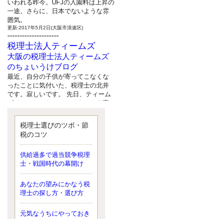
いわれる昨今。UFJの入園料は上昇の
一途。さらに、日本でないような雰
囲気。
更新:2017年5月2日(大阪市浪速区)
---------------------
税理士法人ティームズ
大阪の税理士法人ティームズ
のちょいうけブログ
最近、自分の子供が寄ってこなくな
ったことに気付いた、税理士の北井
です。寂しいです。 先日、ティーム
ズイベントとしてバーベキューを実
施したので、ブログにアップしよう
と思いましたが、そこはセンスある
税理士選びのツボ・節
後のブロガーに任せようと思いま
税のコツ
す。
更新:2017年5月1日(大阪市北区)
---------------------
供給過多で過当競争税理
サクセス会計事務所
士・戦国時代の幕開け
サクセス税理士のお役立ちブ
あなたの望みにかなう税
ログ
理士の探し方・選び方
平成２７年１月１日以降開始の相続
より、相続税の基礎控除額（相続税
が課税されない遺産の上限額）が縮
元気なうちにやっておき