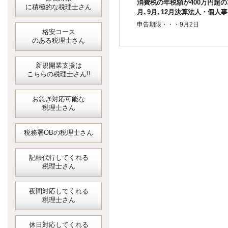
消費税の年税額が400万円超の
に積極的な税理士さん
月､9月､12月決算法人・個人事
業者の3月ごとの中間申告＜消
申告期限・・・9月2日
税・地...
格安コース
のある税理士さん
新規開業支援は
こちらの税理士さん!!
お急ぎ対応可能な
税理士さん
税務署OBの税理士さん
記帳代行してくれる
税理士さん
夜間対応してくれる
税理士さん
休日対応してくれる