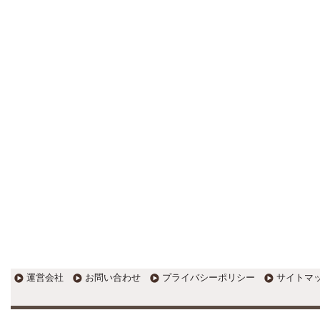
更新:2017年1月5日(京都市三条釜座)
---------------------
岩永税理士事務所
27歳で開業した福岡・北九州
の若手税理士ブログ
H28年版E-tax公開！“ふるさと納
税””源泉徴収票”入力画面の出来がいま
ひとつ。 / 損金算入可能な役員賞与
「事前確定届出給与」のデメリット~
社会保険料の負担！ / 損金算入可能な
役員賞与「事前確定届出給与」のメ
リット~実は利益調整可能！？
更新:2017年1月5日(福岡県遠賀郡)
---------------------
石田修朗税理士事務所
税務会計の時事ネタや税理士
試験関連ネタ
＜早起きのススメ＞不安を抱えた
ら、夜明け前に起きよう。 / ＜税理士
試験＞経験済科目の戦い方 / カレー探
訪 ?RASAHALA? / ＜税理士試験＞
運営会社
お問い合わせ
プライバシーポリシー
サイトマ
小さな勝利を積み重ねよう / 『カレー
探訪』2016の振り返り / 2017年に向
けて2016年に取り組む