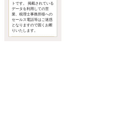
す。 疑問に思ったら考える 先日知り
トです。 掲載されている
合った方、初対面では何
データを利用しての営
更新:2017年5月1日(京都市下京区)
業、税理士事務所様への
---------------------
セールス電話等はご迷惑
内田敦税理士事務所
となりますので固くお断
イクメン税理士による税金ブ
りいたします。
ログです。
個人事業主の確定申告の準備は帳簿
の作成から。集計した帳簿は必ず保
管しておく！ / 税務調査で一番大切な
こと。税務署の言いなりにはならな
いが協力は不可欠！ / 今まで無申告な
ら今からでも申告しよう！
更新:2017年1月5日(埼玉県越谷市)
---------------------
佐竹正浩税理士事務所
キャッシュフローコーチ・税
理士佐竹正浩のブログです。
EXPOCITY（エキスポシティ）で感
じたこと。過去を振り返る大切さ。 /
思い込み要注意！Parallels Desktopで
USB版Windows10が入らない。 / 一
歩を踏み出すことと踏み出した後が
大事。手帳も脱完璧主義で。