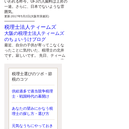
いわれる昨今。UFJの入園料は上昇の
一途。さらに、日本でないような雰
囲気。
更新:2017年5月2日(大阪市浪速区)
---------------------
税理士法人ティームズ
大阪の税理士法人ティームズ
のちょいうけブログ
最近、自分の子供が寄ってこなくな
ったことに気付いた、税理士の北井
です。寂しいです。 先日、ティーム
ズイベントとしてバーベキューを実
施したので、ブログにアップしよう
と思いましたが、そこはセンスある
税理士選びのツボ・節
後のブロガーに任せようと思いま
税のコツ
す。
更新:2017年5月1日(大阪市北区)
---------------------
供給過多で過当競争税理
サクセス会計事務所
士・戦国時代の幕開け
サクセス税理士のお役立ちブ
あなたの望みにかなう税
ログ
理士の探し方・選び方
平成２７年１月１日以降開始の相続
より、相続税の基礎控除額（相続税
が課税されない遺産の上限額）が縮
元気なうちにやっておき