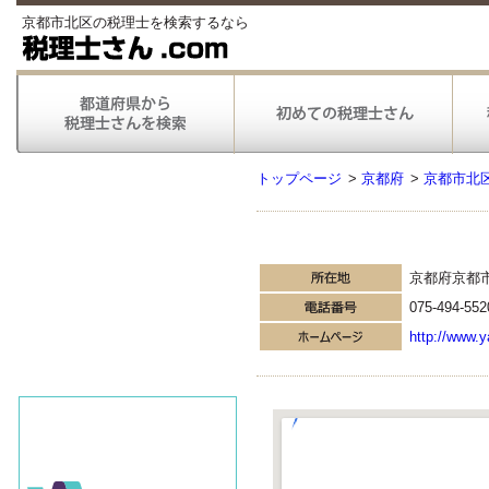
京都市北区の税理士を検索するなら
トップページ
>
京都府
>
京都市北
京都府京都
075-494-552
http://www.y