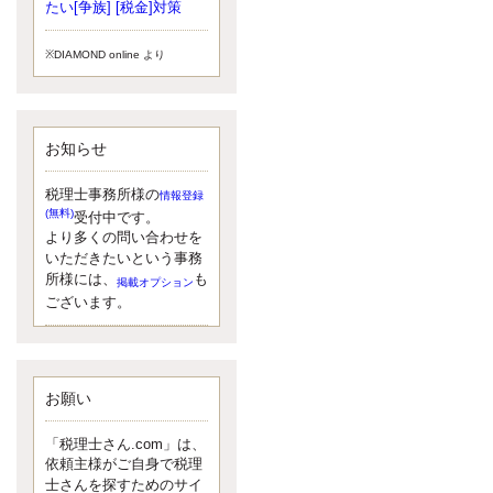
小されたため、お亡くなりになった
たい[争族] [税金]対策
方のうち、相続税が課税される方の
割合が、大幅に上昇しています。
※DIAMOND online より
更新:2017年5月1日(大阪市中央区)
---------------------
湘南BUN税理士事務所
湘南のぽっちゃり女性税理士
お知らせ
松村文子と湘南ＢＵ
また最近、税理士試験のご相談を受
けることおおくなりました。受験申
税理士事務所様の
情報登録
し込み受け付け開始になるからです
(無料)
受付中です。
ね。勉強したが、中途半端なので、
より多くの問い合わせを
受験が無駄に思っている人もいるよ
いただきたいという事務
うです。まず、私ならダメと思う前
所様には、
も
掲載オプション
に、全力で勝負してみたいです！
ございます。
更新:2017年5月1日(神奈川県藤沢市)
---------------------
京都のやわらか女性税理士
イクメン税理士による税金ブ
ログです。
お願い
なくて七クセ 目は口ほどにモノを言
う 色んなことわざがありますが、無
「税理士さん.com」は、
意識に出ている身体のサイン。 心理
依頼主様がご自身で税理
学では、ちゃんと意味があるようで
士さんを探すためのサイ