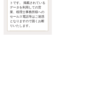
す。 疑問に思ったら考える 先日知り
トです。 掲載されている
合った方、初対面では何
データを利用しての営
更新:2017年5月1日(京都市下京区)
業、税理士事務所様への
---------------------
セールス電話等はご迷惑
内田敦税理士事務所
となりますので固くお断
イクメン税理士による税金ブ
りいたします。
ログです。
個人事業主の確定申告の準備は帳簿
の作成から。集計した帳簿は必ず保
管しておく！ / 税務調査で一番大切な
こと。税務署の言いなりにはならな
いが協力は不可欠！ / 今まで無申告な
ら今からでも申告しよう！
更新:2017年1月5日(埼玉県越谷市)
---------------------
佐竹正浩税理士事務所
キャッシュフローコーチ・税
理士佐竹正浩のブログです。
EXPOCITY（エキスポシティ）で感
じたこと。過去を振り返る大切さ。 /
思い込み要注意！Parallels Desktopで
USB版Windows10が入らない。 / 一
歩を踏み出すことと踏み出した後が
大事。手帳も脱完璧主義で。