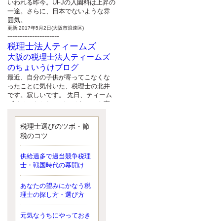
いわれる昨今。UFJの入園料は上昇の
一途。さらに、日本でないような雰
囲気。
更新:2017年5月2日(大阪市浪速区)
---------------------
税理士法人ティームズ
大阪の税理士法人ティームズ
のちょいうけブログ
最近、自分の子供が寄ってこなくな
ったことに気付いた、税理士の北井
です。寂しいです。 先日、ティーム
ズイベントとしてバーベキューを実
施したので、ブログにアップしよう
と思いましたが、そこはセンスある
税理士選びのツボ・節
後のブロガーに任せようと思いま
税のコツ
す。
更新:2017年5月1日(大阪市北区)
---------------------
供給過多で過当競争税理
サクセス会計事務所
士・戦国時代の幕開け
サクセス税理士のお役立ちブ
あなたの望みにかなう税
ログ
理士の探し方・選び方
平成２７年１月１日以降開始の相続
より、相続税の基礎控除額（相続税
が課税されない遺産の上限額）が縮
元気なうちにやっておき