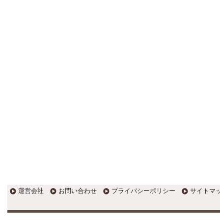
更新:2017年1月5日(京都市三条釜座)
---------------------
岩永税理士事務所
27歳で開業した福岡・北九州
の若手税理士ブログ
H28年版E-tax公開！“ふるさと納
税””源泉徴収票”入力画面の出来がいま
ひとつ。 / 損金算入可能な役員賞与
「事前確定届出給与」のデメリット~
社会保険料の負担！ / 損金算入可能な
役員賞与「事前確定届出給与」のメ
リット~実は利益調整可能！？
更新:2017年1月5日(福岡県遠賀郡)
---------------------
石田修朗税理士事務所
税務会計の時事ネタや税理士
試験関連ネタ
＜早起きのススメ＞不安を抱えた
ら、夜明け前に起きよう。 / ＜税理士
試験＞経験済科目の戦い方 / カレー探
訪 ?RASAHALA? / ＜税理士試験＞
運営会社
お問い合わせ
プライバシーポリシー
サイトマ
小さな勝利を積み重ねよう / 『カレー
探訪』2016の振り返り / 2017年に向
けて2016年に取り組む