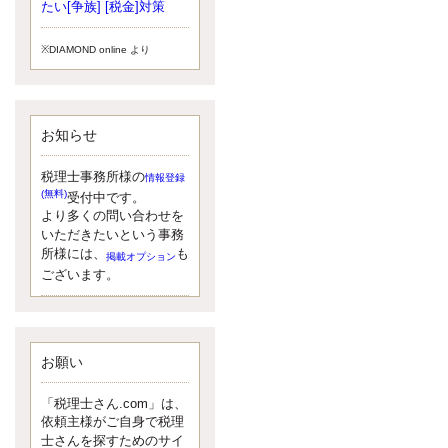
小されたため、お亡くなりになった
たい[争族] [税金]対策
方のうち、相続税が課税される方の
割合が、大幅に上昇しています。
※DIAMOND online より
更新:2017年5月1日(大阪市中央区)
---------------------
湘南BUN税理士事務所
湘南のぽっちゃり女性税理士
お知らせ
松村文子と湘南ＢＵ
また最近、税理士試験のご相談を受
けることおおくなりました。受験申
税理士事務所様の
情報登録
し込み受け付け開始になるからです
(無料)
受付中です。
ね。勉強したが、中途半端なので、
より多くの問い合わせを
受験が無駄に思っている人もいるよ
いただきたいという事務
うです。まず、私ならダメと思う前
所様には、
も
掲載オプション
に、全力で勝負してみたいです！
ございます。
更新:2017年5月1日(神奈川県藤沢市)
---------------------
京都のやわらか女性税理士
イクメン税理士による税金ブ
ログです。
お願い
なくて七クセ 目は口ほどにモノを言
う 色んなことわざがありますが、無
「税理士さん.com」は、
意識に出ている身体のサイン。 心理
依頼主様がご自身で税理
学では、ちゃんと意味があるようで
士さんを探すためのサイ