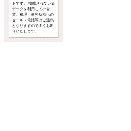
す。 疑問に思ったら考える 先日知り
トです。 掲載されている
合った方、初対面では何
データを利用しての営
更新:2017年5月1日(京都市下京区)
業、税理士事務所様への
---------------------
セールス電話等はご迷惑
内田敦税理士事務所
となりますので固くお断
イクメン税理士による税金ブ
りいたします。
ログです。
個人事業主の確定申告の準備は帳簿
の作成から。集計した帳簿は必ず保
管しておく！ / 税務調査で一番大切な
こと。税務署の言いなりにはならな
いが協力は不可欠！ / 今まで無申告な
ら今からでも申告しよう！
更新:2017年1月5日(埼玉県越谷市)
---------------------
佐竹正浩税理士事務所
キャッシュフローコーチ・税
理士佐竹正浩のブログです。
EXPOCITY（エキスポシティ）で感
じたこと。過去を振り返る大切さ。 /
思い込み要注意！Parallels Desktopで
USB版Windows10が入らない。 / 一
歩を踏み出すことと踏み出した後が
大事。手帳も脱完璧主義で。