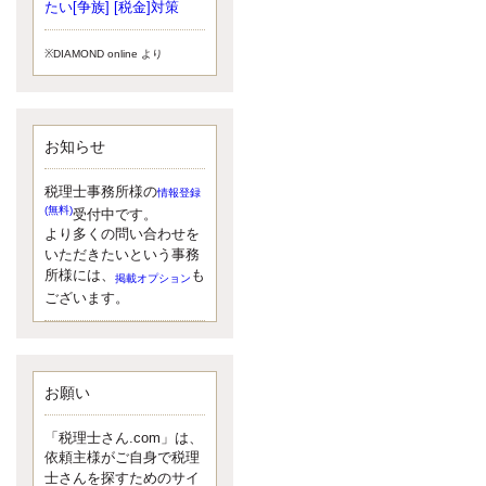
小されたため、お亡くなりになった
たい[争族] [税金]対策
方のうち、相続税が課税される方の
割合が、大幅に上昇しています。
※DIAMOND online より
更新:2017年5月1日(大阪市中央区)
---------------------
湘南BUN税理士事務所
湘南のぽっちゃり女性税理士
お知らせ
松村文子と湘南ＢＵ
また最近、税理士試験のご相談を受
けることおおくなりました。受験申
税理士事務所様の
情報登録
し込み受け付け開始になるからです
(無料)
受付中です。
ね。勉強したが、中途半端なので、
より多くの問い合わせを
受験が無駄に思っている人もいるよ
いただきたいという事務
うです。まず、私ならダメと思う前
所様には、
も
掲載オプション
に、全力で勝負してみたいです！
ございます。
更新:2017年5月1日(神奈川県藤沢市)
---------------------
京都のやわらか女性税理士
イクメン税理士による税金ブ
ログです。
お願い
なくて七クセ 目は口ほどにモノを言
う 色んなことわざがありますが、無
「税理士さん.com」は、
意識に出ている身体のサイン。 心理
依頼主様がご自身で税理
学では、ちゃんと意味があるようで
士さんを探すためのサイ