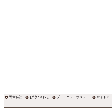
更新:2017年1月5日(京都市三条釜座)
---------------------
岩永税理士事務所
27歳で開業した福岡・北九州
の若手税理士ブログ
H28年版E-tax公開！“ふるさと納
税””源泉徴収票”入力画面の出来がいま
ひとつ。 / 損金算入可能な役員賞与
「事前確定届出給与」のデメリット~
社会保険料の負担！ / 損金算入可能な
役員賞与「事前確定届出給与」のメ
リット~実は利益調整可能！？
更新:2017年1月5日(福岡県遠賀郡)
---------------------
石田修朗税理士事務所
税務会計の時事ネタや税理士
試験関連ネタ
＜早起きのススメ＞不安を抱えた
ら、夜明け前に起きよう。 / ＜税理士
試験＞経験済科目の戦い方 / カレー探
訪 ?RASAHALA? / ＜税理士試験＞
運営会社
お問い合わせ
プライバシーポリシー
サイトマ
小さな勝利を積み重ねよう / 『カレー
探訪』2016の振り返り / 2017年に向
けて2016年に取り組む