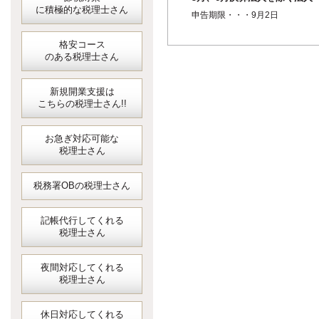
に積極的な税理士さん
個人事業者の1月ごとの中間申
申告期限・・・9月2日
（4月...
格安コース
のある税理士さん
新規開業支援は
こちらの税理士さん!!
お急ぎ対応可能な
税理士さん
税務署OBの税理士さん
記帳代行してくれる
税理士さん
夜間対応してくれる
税理士さん
休日対応してくれる