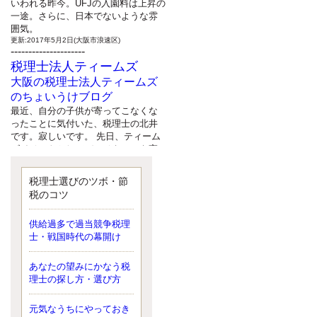
いわれる昨今。UFJの入園料は上昇の
一途。さらに、日本でないような雰
囲気。
更新:2017年5月2日(大阪市浪速区)
---------------------
税理士法人ティームズ
大阪の税理士法人ティームズ
のちょいうけブログ
最近、自分の子供が寄ってこなくな
ったことに気付いた、税理士の北井
です。寂しいです。 先日、ティーム
ズイベントとしてバーベキューを実
施したので、ブログにアップしよう
と思いましたが、そこはセンスある
税理士選びのツボ・節
後のブロガーに任せようと思いま
税のコツ
す。
更新:2017年5月1日(大阪市北区)
---------------------
供給過多で過当競争税理
サクセス会計事務所
士・戦国時代の幕開け
サクセス税理士のお役立ちブ
あなたの望みにかなう税
ログ
理士の探し方・選び方
平成２７年１月１日以降開始の相続
より、相続税の基礎控除額（相続税
が課税されない遺産の上限額）が縮
元気なうちにやっておき