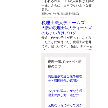
いわれる昨今。UFJの入園料は上昇の
一途。さらに、日本でないような雰
囲気。
更新:2017年5月2日(大阪市浪速区)
---------------------
税理士法人ティームズ
大阪の税理士法人ティームズ
のちょいうけブログ
最近、自分の子供が寄ってこなくな
ったことに気付いた、税理士の北井
です。寂しいです。 先日、ティーム
ズイベントとしてバーベキューを実
施したので、ブログにアップしよう
と思いましたが、そこはセンスある
税理士選びのツボ・節
後のブロガーに任せようと思いま
税のコツ
す。
更新:2017年5月1日(大阪市北区)
---------------------
供給過多で過当競争税理
サクセス会計事務所
士・戦国時代の幕開け
サクセス税理士のお役立ちブ
あなたの望みにかなう税
ログ
理士の探し方・選び方
平成２７年１月１日以降開始の相続
より、相続税の基礎控除額（相続税
が課税されない遺産の上限額）が縮
元気なうちにやっておき