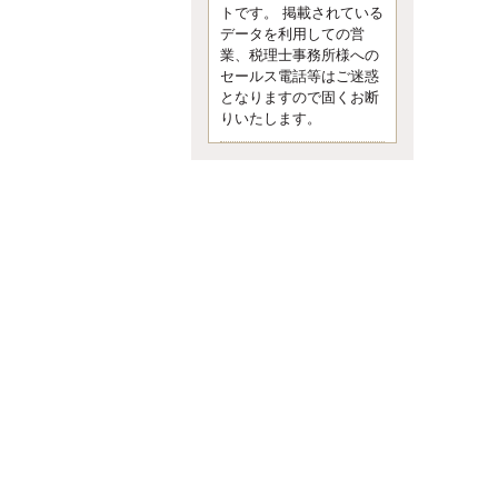
す。 疑問に思ったら考える 先日知り
トです。 掲載されている
合った方、初対面では何
データを利用しての営
更新:2017年5月1日(京都市下京区)
業、税理士事務所様への
---------------------
セールス電話等はご迷惑
内田敦税理士事務所
となりますので固くお断
イクメン税理士による税金ブ
りいたします。
ログです。
個人事業主の確定申告の準備は帳簿
の作成から。集計した帳簿は必ず保
管しておく！ / 税務調査で一番大切な
こと。税務署の言いなりにはならな
いが協力は不可欠！ / 今まで無申告な
ら今からでも申告しよう！
更新:2017年1月5日(埼玉県越谷市)
---------------------
佐竹正浩税理士事務所
キャッシュフローコーチ・税
理士佐竹正浩のブログです。
EXPOCITY（エキスポシティ）で感
じたこと。過去を振り返る大切さ。 /
思い込み要注意！Parallels Desktopで
USB版Windows10が入らない。 / 一
歩を踏み出すことと踏み出した後が
大事。手帳も脱完璧主義で。