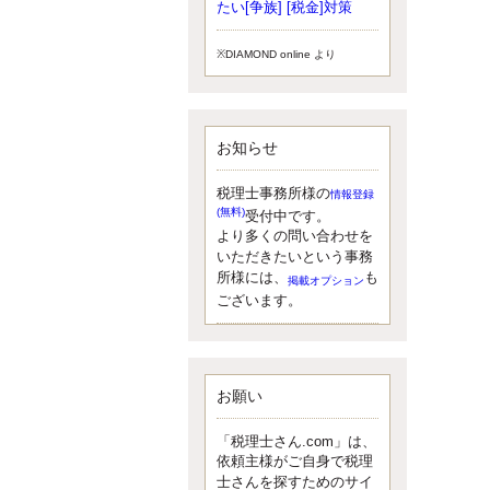
小されたため、お亡くなりになった
たい[争族] [税金]対策
方のうち、相続税が課税される方の
割合が、大幅に上昇しています。
※DIAMOND online より
更新:2017年5月1日(大阪市中央区)
---------------------
湘南BUN税理士事務所
湘南のぽっちゃり女性税理士
お知らせ
松村文子と湘南ＢＵ
また最近、税理士試験のご相談を受
けることおおくなりました。受験申
税理士事務所様の
情報登録
し込み受け付け開始になるからです
(無料)
受付中です。
ね。勉強したが、中途半端なので、
より多くの問い合わせを
受験が無駄に思っている人もいるよ
いただきたいという事務
うです。まず、私ならダメと思う前
所様には、
も
掲載オプション
に、全力で勝負してみたいです！
ございます。
更新:2017年5月1日(神奈川県藤沢市)
---------------------
京都のやわらか女性税理士
イクメン税理士による税金ブ
ログです。
お願い
なくて七クセ 目は口ほどにモノを言
う 色んなことわざがありますが、無
「税理士さん.com」は、
意識に出ている身体のサイン。 心理
依頼主様がご自身で税理
学では、ちゃんと意味があるようで
士さんを探すためのサイ