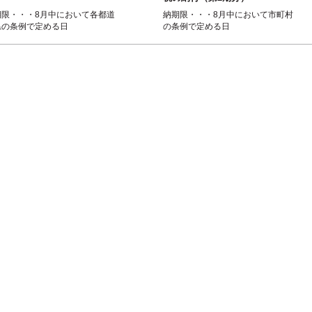
期限・・・8月中において各都道
納期限・・・8月中において市町村
県の条例で定める日
の条例で定める日