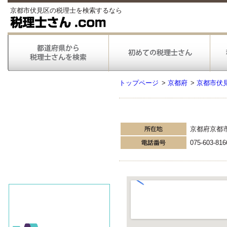
京都市伏見区の税理士を検索するなら
トップページ
>
京都府
>
京都市伏
京都府京都
075-603-816