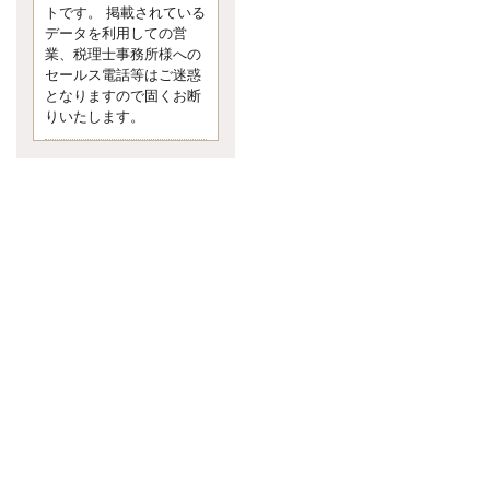
す。 疑問に思ったら考える 先日知り
トです。 掲載されている
合った方、初対面では何
データを利用しての営
更新:2017年5月1日(京都市下京区)
業、税理士事務所様への
---------------------
セールス電話等はご迷惑
内田敦税理士事務所
となりますので固くお断
イクメン税理士による税金ブ
りいたします。
ログです。
個人事業主の確定申告の準備は帳簿
の作成から。集計した帳簿は必ず保
管しておく！ / 税務調査で一番大切な
こと。税務署の言いなりにはならな
いが協力は不可欠！ / 今まで無申告な
ら今からでも申告しよう！
更新:2017年1月5日(埼玉県越谷市)
---------------------
佐竹正浩税理士事務所
キャッシュフローコーチ・税
理士佐竹正浩のブログです。
EXPOCITY（エキスポシティ）で感
じたこと。過去を振り返る大切さ。 /
思い込み要注意！Parallels Desktopで
USB版Windows10が入らない。 / 一
歩を踏み出すことと踏み出した後が
大事。手帳も脱完璧主義で。