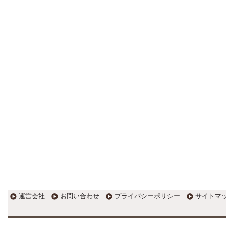
更新:2017年1月5日(京都市三条釜座)
---------------------
岩永税理士事務所
27歳で開業した福岡・北九州
の若手税理士ブログ
H28年版E-tax公開！“ふるさと納
税””源泉徴収票”入力画面の出来がいま
ひとつ。 / 損金算入可能な役員賞与
「事前確定届出給与」のデメリット~
社会保険料の負担！ / 損金算入可能な
役員賞与「事前確定届出給与」のメ
リット~実は利益調整可能！？
更新:2017年1月5日(福岡県遠賀郡)
---------------------
石田修朗税理士事務所
税務会計の時事ネタや税理士
試験関連ネタ
＜早起きのススメ＞不安を抱えた
ら、夜明け前に起きよう。 / ＜税理士
試験＞経験済科目の戦い方 / カレー探
訪 ?RASAHALA? / ＜税理士試験＞
運営会社
お問い合わせ
プライバシーポリシー
サイトマ
小さな勝利を積み重ねよう / 『カレー
探訪』2016の振り返り / 2017年に向
けて2016年に取り組む