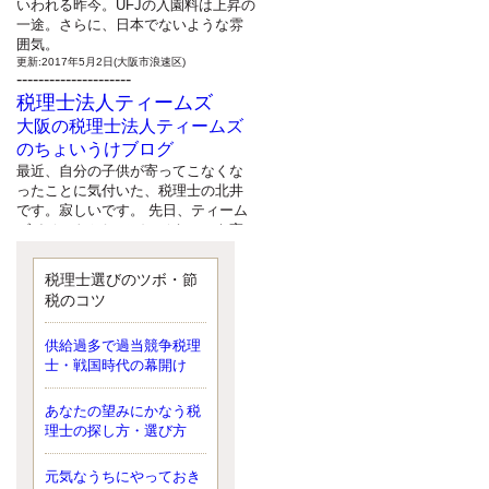
いわれる昨今。UFJの入園料は上昇の
一途。さらに、日本でないような雰
囲気。
更新:2017年5月2日(大阪市浪速区)
---------------------
税理士法人ティームズ
大阪の税理士法人ティームズ
のちょいうけブログ
最近、自分の子供が寄ってこなくな
ったことに気付いた、税理士の北井
です。寂しいです。 先日、ティーム
ズイベントとしてバーベキューを実
施したので、ブログにアップしよう
と思いましたが、そこはセンスある
税理士選びのツボ・節
後のブロガーに任せようと思いま
税のコツ
す。
更新:2017年5月1日(大阪市北区)
---------------------
供給過多で過当競争税理
サクセス会計事務所
士・戦国時代の幕開け
サクセス税理士のお役立ちブ
あなたの望みにかなう税
ログ
理士の探し方・選び方
平成２７年１月１日以降開始の相続
より、相続税の基礎控除額（相続税
が課税されない遺産の上限額）が縮
元気なうちにやっておき