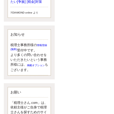
小されたため、お亡くなりになった
たい[争族] [税金]対策
方のうち、相続税が課税される方の
割合が、大幅に上昇しています。
※DIAMOND online より
更新:2017年5月1日(大阪市中央区)
---------------------
湘南BUN税理士事務所
湘南のぽっちゃり女性税理士
お知らせ
松村文子と湘南ＢＵ
また最近、税理士試験のご相談を受
けることおおくなりました。受験申
税理士事務所様の
情報登録
し込み受け付け開始になるからです
(無料)
受付中です。
ね。勉強したが、中途半端なので、
より多くの問い合わせを
受験が無駄に思っている人もいるよ
いただきたいという事務
うです。まず、私ならダメと思う前
所様には、
も
掲載オプション
に、全力で勝負してみたいです！
ございます。
更新:2017年5月1日(神奈川県藤沢市)
---------------------
京都のやわらか女性税理士
イクメン税理士による税金ブ
ログです。
お願い
なくて七クセ 目は口ほどにモノを言
う 色んなことわざがありますが、無
「税理士さん.com」は、
意識に出ている身体のサイン。 心理
依頼主様がご自身で税理
学では、ちゃんと意味があるようで
士さんを探すためのサイ