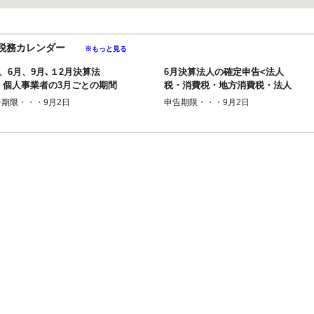
月の税務カレンダー
※もっと見る
、6月、9月､１2月決算法
6月決算法人の確定申告<法人
・個人事業者の3月ごとの期間
税・消費税・地方消費税・法人
縮に係る確定申告＜消費税・
事業税・（法人事業所税）・法
告期限・・・9月2日
申告期限・・・9月2日
方消費税＞
人住民税