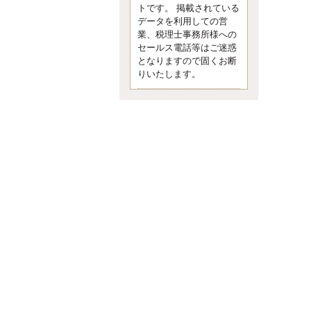
す。 疑問に思ったら考える 先日知り
トです。 掲載されている
合った方、初対面では何
データを利用しての営
更新:2017年5月1日(京都市下京区)
業、税理士事務所様への
---------------------
セールス電話等はご迷惑
内田敦税理士事務所
となりますので固くお断
イクメン税理士による税金ブ
りいたします。
ログです。
個人事業主の確定申告の準備は帳簿
の作成から。集計した帳簿は必ず保
管しておく！ / 税務調査で一番大切な
こと。税務署の言いなりにはならな
いが協力は不可欠！ / 今まで無申告な
ら今からでも申告しよう！
更新:2017年1月5日(埼玉県越谷市)
---------------------
佐竹正浩税理士事務所
キャッシュフローコーチ・税
理士佐竹正浩のブログです。
EXPOCITY（エキスポシティ）で感
じたこと。過去を振り返る大切さ。 /
思い込み要注意！Parallels Desktopで
USB版Windows10が入らない。 / 一
歩を踏み出すことと踏み出した後が
大事。手帳も脱完璧主義で。