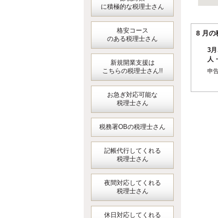
に積極的な税理士さん
格安コース
8 
のある税理士さん
3月
人
新規開業支援は
短
こちらの税理士さん!!
申
地
お急ぎ対応可能な
税理士さん
税務署OBの税理士さん
記帳代行してくれる
税理士さん
夜間対応してくれる
税理士さん
休日対応してくれる