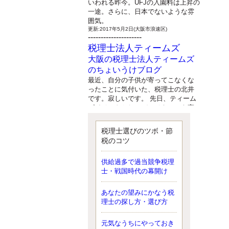
いわれる昨今。UFJの入園料は上昇の
一途。さらに、日本でないような雰
囲気。
更新:2017年5月2日(大阪市浪速区)
---------------------
税理士法人ティームズ
大阪の税理士法人ティームズ
のちょいうけブログ
最近、自分の子供が寄ってこなくな
ったことに気付いた、税理士の北井
です。寂しいです。 先日、ティーム
ズイベントとしてバーベキューを実
施したので、ブログにアップしよう
と思いましたが、そこはセンスある
税理士選びのツボ・節
後のブロガーに任せようと思いま
税のコツ
す。
更新:2017年5月1日(大阪市北区)
---------------------
供給過多で過当競争税理
サクセス会計事務所
士・戦国時代の幕開け
サクセス税理士のお役立ちブ
あなたの望みにかなう税
ログ
理士の探し方・選び方
平成２７年１月１日以降開始の相続
より、相続税の基礎控除額（相続税
が課税されない遺産の上限額）が縮
元気なうちにやっておき