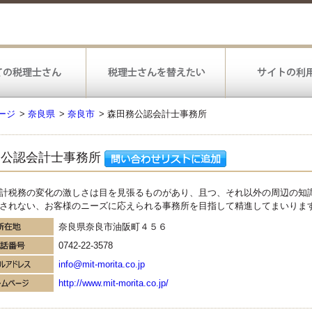
ージ
>
奈良県
>
奈良市
>
森田務公認会計士事務所
務公認会計士事務所
計税務の変化の激しさは目を見張るものがあり、且つ、それ以外の周辺の知識
されない、お客様のニーズに応えられる事務所を目指して精進してまいりま
奈良県奈良市油阪町４５６
0742-22-3578
info@mit-morita.co.jp
http://www.mit-morita.co.jp/