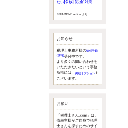
小されたため、お亡くなりになった
たい[争族] [税金]対策
方のうち、相続税が課税される方の
割合が、大幅に上昇しています。
※DIAMOND online より
更新:2017年5月1日(大阪市中央区)
---------------------
湘南BUN税理士事務所
湘南のぽっちゃり女性税理士
お知らせ
松村文子と湘南ＢＵ
また最近、税理士試験のご相談を受
けることおおくなりました。受験申
税理士事務所様の
情報登録
し込み受け付け開始になるからです
(無料)
受付中です。
ね。勉強したが、中途半端なので、
より多くの問い合わせを
受験が無駄に思っている人もいるよ
いただきたいという事務
うです。まず、私ならダメと思う前
所様には、
も
掲載オプション
に、全力で勝負してみたいです！
ございます。
更新:2017年5月1日(神奈川県藤沢市)
---------------------
京都のやわらか女性税理士
イクメン税理士による税金ブ
ログです。
お願い
なくて七クセ 目は口ほどにモノを言
う 色んなことわざがありますが、無
「税理士さん.com」は、
意識に出ている身体のサイン。 心理
依頼主様がご自身で税理
学では、ちゃんと意味があるようで
士さんを探すためのサイ