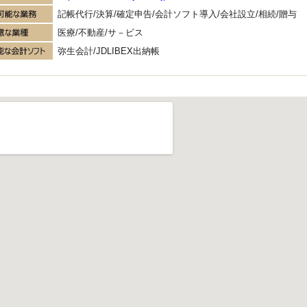
記帳代行/決算/確定申告/会計ソフト導入/会社設立/相続/贈与
医療/不動産/サ－ビス
弥生会計/JDLIBEX出納帳