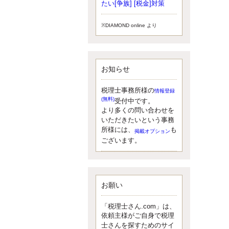
小されたため、お亡くなりになった
たい[争族] [税金]対策
方のうち、相続税が課税される方の
割合が、大幅に上昇しています。
※DIAMOND online より
更新:2017年5月1日(大阪市中央区)
---------------------
湘南BUN税理士事務所
湘南のぽっちゃり女性税理士
お知らせ
松村文子と湘南ＢＵ
また最近、税理士試験のご相談を受
けることおおくなりました。受験申
税理士事務所様の
情報登録
し込み受け付け開始になるからです
(無料)
受付中です。
ね。勉強したが、中途半端なので、
より多くの問い合わせを
受験が無駄に思っている人もいるよ
いただきたいという事務
うです。まず、私ならダメと思う前
所様には、
も
掲載オプション
に、全力で勝負してみたいです！
ございます。
更新:2017年5月1日(神奈川県藤沢市)
---------------------
京都のやわらか女性税理士
イクメン税理士による税金ブ
ログです。
お願い
なくて七クセ 目は口ほどにモノを言
う 色んなことわざがありますが、無
「税理士さん.com」は、
意識に出ている身体のサイン。 心理
依頼主様がご自身で税理
学では、ちゃんと意味があるようで
士さんを探すためのサイ