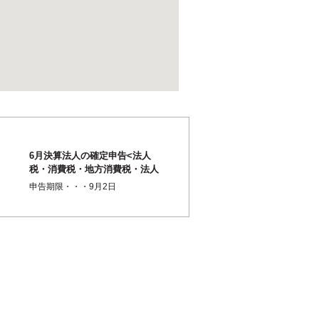
6月決算法人の確定申告<法人
税・消費税・地方消費税・法人
事業税・（法人事業所税）・法
申告期限・・・9月2日
人住民税