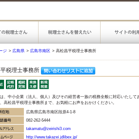
ージ
>
広島県
>
広島市南区
>
高松昌平税理士事務所
昌平税理士事務所
は、中小企業（法人、個人）及びその経営者一族の税務全般に対応いたしてお
、高松昌平税理士事務所まで、お気軽にお声をおかけください。
広島県広島市南区段原4-1-8
082-262-5444
takamatu@zeirishi3.com
http://www.takazei.jdlibex.jp/