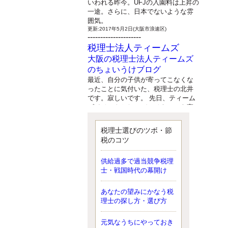
いわれる昨今。UFJの入園料は上昇の
一途。さらに、日本でないような雰
囲気。
更新:2017年5月2日(大阪市浪速区)
---------------------
税理士法人ティームズ
大阪の税理士法人ティームズ
のちょいうけブログ
最近、自分の子供が寄ってこなくな
ったことに気付いた、税理士の北井
です。寂しいです。 先日、ティーム
ズイベントとしてバーベキューを実
施したので、ブログにアップしよう
と思いましたが、そこはセンスある
税理士選びのツボ・節
後のブロガーに任せようと思いま
税のコツ
す。
更新:2017年5月1日(大阪市北区)
---------------------
供給過多で過当競争税理
サクセス会計事務所
士・戦国時代の幕開け
サクセス税理士のお役立ちブ
あなたの望みにかなう税
ログ
理士の探し方・選び方
平成２７年１月１日以降開始の相続
より、相続税の基礎控除額（相続税
が課税されない遺産の上限額）が縮
元気なうちにやっておき