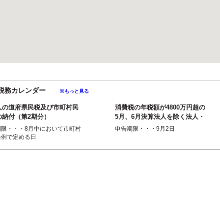
月の税務カレンダー
※もっと見る
人の道府県民税及び市町村民
消費税の年税額が4800万円超の
の納付（第2期分）
5月、6月決算法人を除く法人・
個人事業者の1月ごとの中間申告
期限・・・8月中において市町村
申告期限・・・9月2日
（4月...
条例で定める日