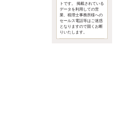
す。 疑問に思ったら考える 先日知り
トです。 掲載されている
合った方、初対面では何
データを利用しての営
更新:2017年5月1日(京都市下京区)
業、税理士事務所様への
---------------------
セールス電話等はご迷惑
内田敦税理士事務所
となりますので固くお断
イクメン税理士による税金ブ
りいたします。
ログです。
個人事業主の確定申告の準備は帳簿
の作成から。集計した帳簿は必ず保
管しておく！ / 税務調査で一番大切な
こと。税務署の言いなりにはならな
いが協力は不可欠！ / 今まで無申告な
ら今からでも申告しよう！
更新:2017年1月5日(埼玉県越谷市)
---------------------
佐竹正浩税理士事務所
キャッシュフローコーチ・税
理士佐竹正浩のブログです。
EXPOCITY（エキスポシティ）で感
じたこと。過去を振り返る大切さ。 /
思い込み要注意！Parallels Desktopで
USB版Windows10が入らない。 / 一
歩を踏み出すことと踏み出した後が
大事。手帳も脱完璧主義で。