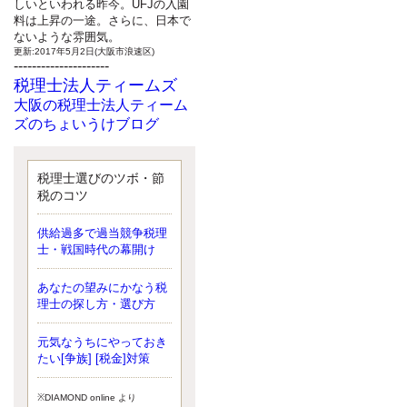
しいといわれる昨今。UFJの入園
料は上昇の一途。さらに、日本で
ないような雰囲気。
更新:2017年5月2日(大阪市浪速区)
---------------------
税理士法人ティームズ
大阪の税理士法人ティーム
ズのちょいうけブログ
最近、自分の子供が寄ってこなく
なったことに気付いた、税理士の
北井です。寂しいです。 先日、テ
税理士選びのツボ・節
ィームズイベントとしてバーベキ
税のコツ
ューを実施したので、ブログにア
ップしようと思いましたが、そこ
供給過多で過当競争税理
はセンスある後のブロガーに任せ
士・戦国時代の幕開け
ようと思います。
更新:2017年5月1日(大阪市北区)
---------------------
あなたの望みにかなう税
サクセス会計事務所
理士の探し方・選び方
サクセス税理士のお役立ち
元気なうちにやっておき
ブログ
たい[争族] [税金]対策
平成２７年１月１日以降開始の相
続より、相続税の基礎控除額（相
続税が課税されない遺産の上限
※DIAMOND online より