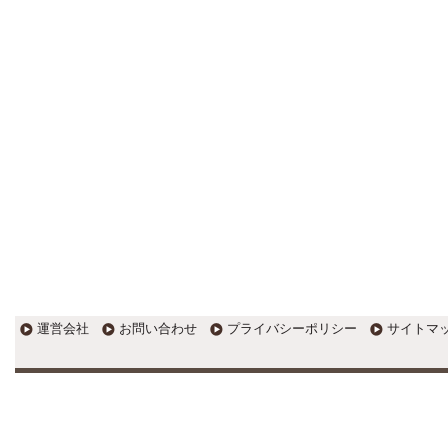
EXPOCITY（エキスポシティ）で
感じたこと。過去を振り返る大切
さ。 / 思い込み要注意！Parallels
DesktopでUSB版Windows10が入
らない。 / 一歩を踏み出すことと
踏み出した後が大事。手帳も脱完
璧主義で。
更新:2017年1月5日(京都市三条釜座)
---------------------
岩永税理士事務所
27歳で開業した福岡・北九
州の若手税理士ブログ
H28年版E-tax公開！“ふるさと納
税””源泉徴収票”入力画面の出来が
いまひとつ。 / 損金算入可能な役
員賞与「事前確定届出給与」のデ
メリット~社会保険料の負担！ /
損金算入可能な役員賞与「事前確
運営会社
お問い合わせ
プライバシーポリシー
サイトマ
定届出給与」のメリット~実は利
益調整可能！？
更新:2017年1月5日(福岡県遠賀郡)
---------------------
石田修朗税理士事務所
税務会計の時事ネタや税理