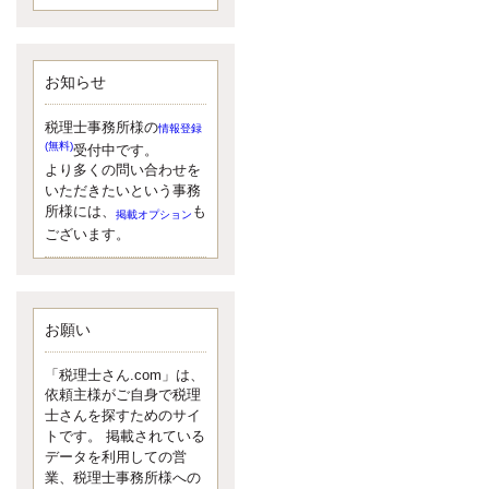
額）が縮小されたため、お亡くな
りになった方のうち、相続税が課
税される方の割合が、大幅に上昇
しています。
お知らせ
更新:2017年5月1日(大阪市中央区)
---------------------
湘南BUN税理士事務所
税理士事務所様の
情報登録
湘南のぽっちゃり女性税理
(無料)
受付中です。
士松村文子と湘南ＢＵ
より多くの問い合わせを
また最近、税理士試験のご相談を
いただきたいという事務
受けることおおくなりました。受
所様には、
も
掲載オプション
験申し込み受け付け開始になるか
ございます。
らですね。勉強したが、中途半端
なので、受験が無駄に思っている
人もいるようです。まず、私なら
ダメと思う前に、全力で勝負して
みたいです！
お願い
更新:2017年5月1日(神奈川県藤沢市)
---------------------
「税理士さん.com」は、
京都のやわらか女性税理
依頼主様がご自身で税理
士
士さんを探すためのサイ
イクメン税理士による税金
トです。 掲載されている
データを利用しての営
ブログです。
業、税理士事務所様への
なくて七クセ 目は口ほどにモノを