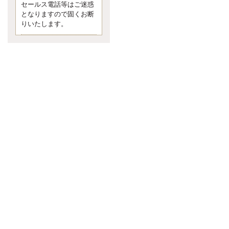
セールス電話等はご迷惑
言う 色んなことわざがあります
となりますので固くお断
が、無意識に出ている身体のサイ
ン。 心理学では、ちゃんと意味が
りいたします。
あるようです。 疑問に思ったら考
える 先日知り合った方、初対面で
は何
更新:2017年5月1日(京都市下京区)
---------------------
内田敦税理士事務所
イクメン税理士による税金
ブログです。
個人事業主の確定申告の準備は帳
簿の作成から。集計した帳簿は必
ず保管しておく！ / 税務調査で一
番大切なこと。税務署の言いなり
にはならないが協力は不可欠！ /
今まで無申告なら今からでも申告
しよう！
更新:2017年1月5日(埼玉県越谷市)
---------------------
佐竹正浩税理士事務所
キャッシュフローコーチ・
税理士佐竹正浩のブログで
す。