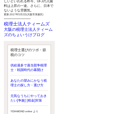
しいといわれる昨今。UFJの入園
料は上昇の一途。さらに、日本で
ないような雰囲気。
更新:2017年5月2日(大阪市浪速区)
---------------------
税理士法人ティームズ
大阪の税理士法人ティーム
ズのちょいうけブログ
最近、自分の子供が寄ってこなく
なったことに気付いた、税理士の
北井です。寂しいです。 先日、テ
税理士選びのツボ・節
ィームズイベントとしてバーベキ
税のコツ
ューを実施したので、ブログにア
ップしようと思いましたが、そこ
供給過多で過当競争税理
はセンスある後のブロガーに任せ
士・戦国時代の幕開け
ようと思います。
更新:2017年5月1日(大阪市北区)
---------------------
あなたの望みにかなう税
サクセス会計事務所
理士の探し方・選び方
サクセス税理士のお役立ち
元気なうちにやっておき
ブログ
たい[争族] [税金]対策
平成２７年１月１日以降開始の相
続より、相続税の基礎控除額（相
続税が課税されない遺産の上限
※DIAMOND online より