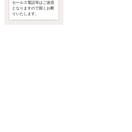
セールス電話等はご迷惑
言う 色んなことわざがあります
となりますので固くお断
が、無意識に出ている身体のサイ
ン。 心理学では、ちゃんと意味が
りいたします。
あるようです。 疑問に思ったら考
える 先日知り合った方、初対面で
は何
更新:2017年5月1日(京都市下京区)
---------------------
内田敦税理士事務所
イクメン税理士による税金
ブログです。
個人事業主の確定申告の準備は帳
簿の作成から。集計した帳簿は必
ず保管しておく！ / 税務調査で一
番大切なこと。税務署の言いなり
にはならないが協力は不可欠！ /
今まで無申告なら今からでも申告
しよう！
更新:2017年1月5日(埼玉県越谷市)
---------------------
佐竹正浩税理士事務所
キャッシュフローコーチ・
税理士佐竹正浩のブログで
す。