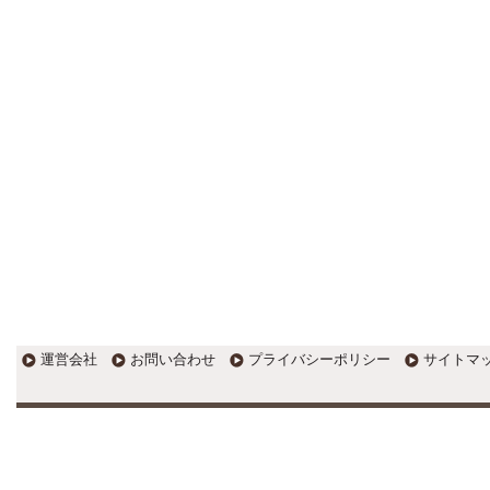
EXPOCITY（エキスポシティ）で
感じたこと。過去を振り返る大切
さ。 / 思い込み要注意！Parallels
DesktopでUSB版Windows10が入
らない。 / 一歩を踏み出すことと
踏み出した後が大事。手帳も脱完
璧主義で。
更新:2017年1月5日(京都市三条釜座)
---------------------
岩永税理士事務所
27歳で開業した福岡・北九
州の若手税理士ブログ
H28年版E-tax公開！“ふるさと納
税””源泉徴収票”入力画面の出来が
いまひとつ。 / 損金算入可能な役
員賞与「事前確定届出給与」のデ
メリット~社会保険料の負担！ /
損金算入可能な役員賞与「事前確
運営会社
お問い合わせ
プライバシーポリシー
サイトマ
定届出給与」のメリット~実は利
益調整可能！？
更新:2017年1月5日(福岡県遠賀郡)
---------------------
石田修朗税理士事務所
税務会計の時事ネタや税理