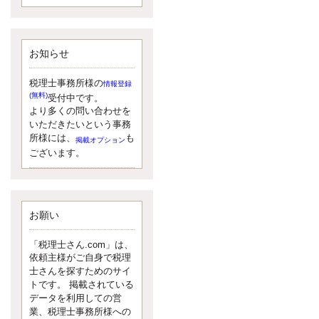
額）が縮小されたため、お亡くな
りになった方のうち、相続税が課
税される方の割合が、大幅に上昇
しています。
お知らせ
更新:2017年5月1日(大阪市中央区)
---------------------
湘南BUN税理士事務所
税理士事務所様の
情報登録
湘南のぽっちゃり女性税理
(無料)
受付中です。
士松村文子と湘南ＢＵ
より多くの問い合わせを
また最近、税理士試験のご相談を
いただきたいという事務
受けることおおくなりました。受
所様には、
も
掲載オプション
験申し込み受け付け開始になるか
ございます。
らですね。勉強したが、中途半端
なので、受験が無駄に思っている
人もいるようです。まず、私なら
ダメと思う前に、全力で勝負して
みたいです！
お願い
更新:2017年5月1日(神奈川県藤沢市)
---------------------
「税理士さん.com」は、
京都のやわらか女性税理
依頼主様がご自身で税理
士
士さんを探すためのサイ
イクメン税理士による税金
トです。 掲載されている
データを利用しての営
ブログです。
業、税理士事務所様への
なくて七クセ 目は口ほどにモノを