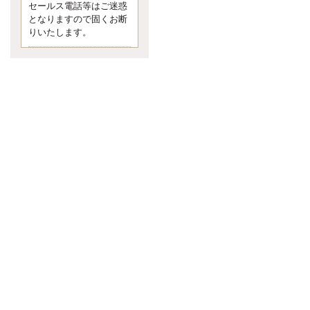
セールス電話等はご迷惑
言う 色んなことわざがあります
となりますので固くお断
が、無意識に出ている身体のサイ
ン。 心理学では、ちゃんと意味が
りいたします。
あるようです。 疑問に思ったら考
える 先日知り合った方、初対面で
は何
更新:2017年5月1日(京都市下京区)
---------------------
内田敦税理士事務所
イクメン税理士による税金
ブログです。
個人事業主の確定申告の準備は帳
簿の作成から。集計した帳簿は必
ず保管しておく！ / 税務調査で一
番大切なこと。税務署の言いなり
にはならないが協力は不可欠！ /
今まで無申告なら今からでも申告
しよう！
更新:2017年1月5日(埼玉県越谷市)
---------------------
佐竹正浩税理士事務所
キャッシュフローコーチ・
税理士佐竹正浩のブログで
す。