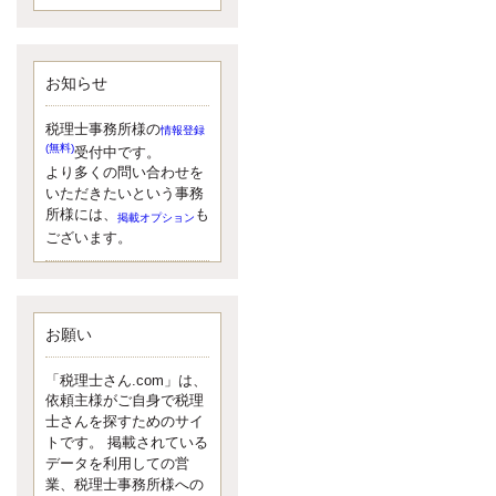
額）が縮小されたため、お亡くな
りになった方のうち、相続税が課
税される方の割合が、大幅に上昇
しています。
お知らせ
更新:2017年5月1日(大阪市中央区)
---------------------
湘南BUN税理士事務所
税理士事務所様の
情報登録
湘南のぽっちゃり女性税理
(無料)
受付中です。
士松村文子と湘南ＢＵ
より多くの問い合わせを
また最近、税理士試験のご相談を
いただきたいという事務
受けることおおくなりました。受
所様には、
も
掲載オプション
験申し込み受け付け開始になるか
ございます。
らですね。勉強したが、中途半端
なので、受験が無駄に思っている
人もいるようです。まず、私なら
ダメと思う前に、全力で勝負して
みたいです！
お願い
更新:2017年5月1日(神奈川県藤沢市)
---------------------
「税理士さん.com」は、
京都のやわらか女性税理
依頼主様がご自身で税理
士
士さんを探すためのサイ
イクメン税理士による税金
トです。 掲載されている
データを利用しての営
ブログです。
業、税理士事務所様への
なくて七クセ 目は口ほどにモノを