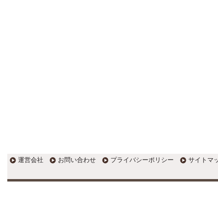
EXPOCITY（エキスポシティ）で
感じたこと。過去を振り返る大切
さ。 / 思い込み要注意！Parallels
DesktopでUSB版Windows10が入
らない。 / 一歩を踏み出すことと
踏み出した後が大事。手帳も脱完
璧主義で。
更新:2017年1月5日(京都市三条釜座)
---------------------
岩永税理士事務所
27歳で開業した福岡・北九
州の若手税理士ブログ
H28年版E-tax公開！“ふるさと納
税””源泉徴収票”入力画面の出来が
いまひとつ。 / 損金算入可能な役
員賞与「事前確定届出給与」のデ
メリット~社会保険料の負担！ /
損金算入可能な役員賞与「事前確
運営会社
お問い合わせ
プライバシーポリシー
サイトマ
定届出給与」のメリット~実は利
益調整可能！？
更新:2017年1月5日(福岡県遠賀郡)
---------------------
石田修朗税理士事務所
税務会計の時事ネタや税理