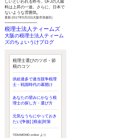
しいといわれる昨今。UFJの入園
料は上昇の一途。さらに、日本で
ないような雰囲気。
更新:2017年5月2日(大阪市浪速区)
---------------------
税理士法人ティームズ
大阪の税理士法人ティーム
ズのちょいうけブログ
最近、自分の子供が寄ってこなく
なったことに気付いた、税理士の
北井です。寂しいです。 先日、テ
税理士選びのツボ・節
ィームズイベントとしてバーベキ
税のコツ
ューを実施したので、ブログにア
ップしようと思いましたが、そこ
供給過多で過当競争税理
はセンスある後のブロガーに任せ
士・戦国時代の幕開け
ようと思います。
更新:2017年5月1日(大阪市北区)
---------------------
あなたの望みにかなう税
サクセス会計事務所
理士の探し方・選び方
サクセス税理士のお役立ち
元気なうちにやっておき
ブログ
たい[争族] [税金]対策
平成２７年１月１日以降開始の相
続より、相続税の基礎控除額（相
続税が課税されない遺産の上限
※DIAMOND online より