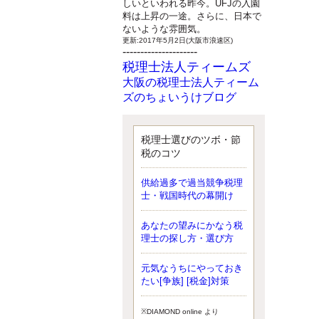
しいといわれる昨今。UFJの入園
料は上昇の一途。さらに、日本で
ないような雰囲気。
更新:2017年5月2日(大阪市浪速区)
---------------------
税理士法人ティームズ
大阪の税理士法人ティーム
ズのちょいうけブログ
最近、自分の子供が寄ってこなく
なったことに気付いた、税理士の
北井です。寂しいです。 先日、テ
税理士選びのツボ・節
ィームズイベントとしてバーベキ
税のコツ
ューを実施したので、ブログにア
ップしようと思いましたが、そこ
供給過多で過当競争税理
はセンスある後のブロガーに任せ
士・戦国時代の幕開け
ようと思います。
更新:2017年5月1日(大阪市北区)
---------------------
あなたの望みにかなう税
サクセス会計事務所
理士の探し方・選び方
サクセス税理士のお役立ち
元気なうちにやっておき
ブログ
たい[争族] [税金]対策
平成２７年１月１日以降開始の相
続より、相続税の基礎控除額（相
続税が課税されない遺産の上限
※DIAMOND online より