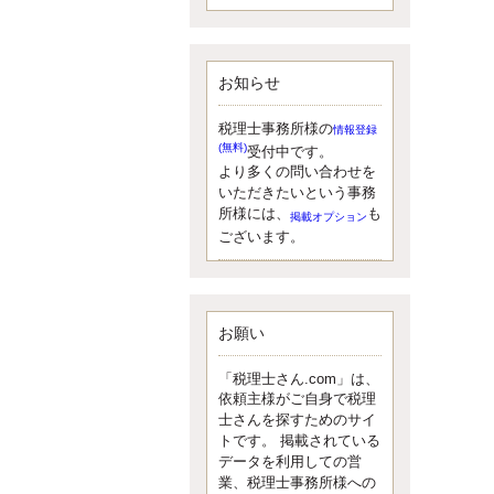
額）が縮小されたため、お亡くな
りになった方のうち、相続税が課
税される方の割合が、大幅に上昇
しています。
お知らせ
更新:2017年5月1日(大阪市中央区)
---------------------
湘南BUN税理士事務所
税理士事務所様の
情報登録
湘南のぽっちゃり女性税理
(無料)
受付中です。
士松村文子と湘南ＢＵ
より多くの問い合わせを
また最近、税理士試験のご相談を
いただきたいという事務
受けることおおくなりました。受
所様には、
も
掲載オプション
験申し込み受け付け開始になるか
ございます。
らですね。勉強したが、中途半端
なので、受験が無駄に思っている
人もいるようです。まず、私なら
ダメと思う前に、全力で勝負して
みたいです！
お願い
更新:2017年5月1日(神奈川県藤沢市)
---------------------
「税理士さん.com」は、
京都のやわらか女性税理
依頼主様がご自身で税理
士
士さんを探すためのサイ
イクメン税理士による税金
トです。 掲載されている
データを利用しての営
ブログです。
業、税理士事務所様への
なくて七クセ 目は口ほどにモノを