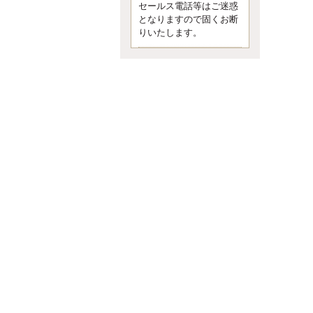
セールス電話等はご迷惑
言う 色んなことわざがあります
となりますので固くお断
が、無意識に出ている身体のサイ
ン。 心理学では、ちゃんと意味が
りいたします。
あるようです。 疑問に思ったら考
える 先日知り合った方、初対面で
は何
更新:2017年5月1日(京都市下京区)
---------------------
内田敦税理士事務所
イクメン税理士による税金
ブログです。
個人事業主の確定申告の準備は帳
簿の作成から。集計した帳簿は必
ず保管しておく！ / 税務調査で一
番大切なこと。税務署の言いなり
にはならないが協力は不可欠！ /
今まで無申告なら今からでも申告
しよう！
更新:2017年1月5日(埼玉県越谷市)
---------------------
佐竹正浩税理士事務所
キャッシュフローコーチ・
税理士佐竹正浩のブログで
す。