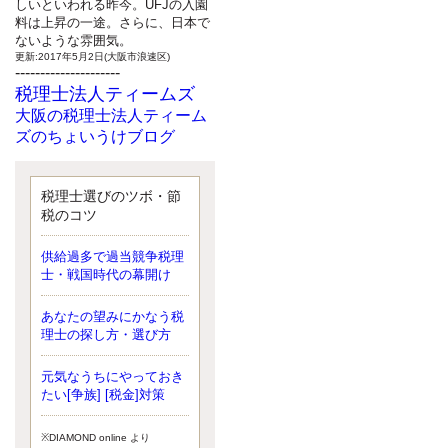
しいといわれる昨今。UFJの入園
料は上昇の一途。さらに、日本で
ないような雰囲気。
更新:2017年5月2日(大阪市浪速区)
---------------------
税理士法人ティームズ
大阪の税理士法人ティーム
ズのちょいうけブログ
最近、自分の子供が寄ってこなく
なったことに気付いた、税理士の
北井です。寂しいです。 先日、テ
税理士選びのツボ・節
ィームズイベントとしてバーベキ
税のコツ
ューを実施したので、ブログにア
ップしようと思いましたが、そこ
供給過多で過当競争税理
はセンスある後のブロガーに任せ
士・戦国時代の幕開け
ようと思います。
更新:2017年5月1日(大阪市北区)
---------------------
あなたの望みにかなう税
サクセス会計事務所
理士の探し方・選び方
サクセス税理士のお役立ち
元気なうちにやっておき
ブログ
たい[争族] [税金]対策
平成２７年１月１日以降開始の相
続より、相続税の基礎控除額（相
続税が課税されない遺産の上限
※DIAMOND online より