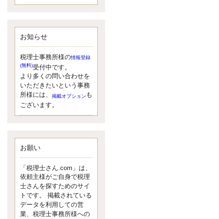
額）が縮小されたため、お亡くな
りになった方のうち、相続税が課
税される方の割合が、大幅に上昇
しています。
お知らせ
更新:2017年5月1日(大阪市中央区)
---------------------
湘南BUN税理士事務所
税理士事務所様の
情報登録
湘南のぽっちゃり女性税理
(無料)
受付中です。
士松村文子と湘南ＢＵ
より多くの問い合わせを
また最近、税理士試験のご相談を
いただきたいという事務
受けることおおくなりました。受
所様には、
も
掲載オプション
験申し込み受け付け開始になるか
ございます。
らですね。勉強したが、中途半端
なので、受験が無駄に思っている
人もいるようです。まず、私なら
ダメと思う前に、全力で勝負して
みたいです！
お願い
更新:2017年5月1日(神奈川県藤沢市)
---------------------
「税理士さん.com」は、
京都のやわらか女性税理
依頼主様がご自身で税理
士
士さんを探すためのサイ
イクメン税理士による税金
トです。 掲載されている
データを利用しての営
ブログです。
業、税理士事務所様への
なくて七クセ 目は口ほどにモノを