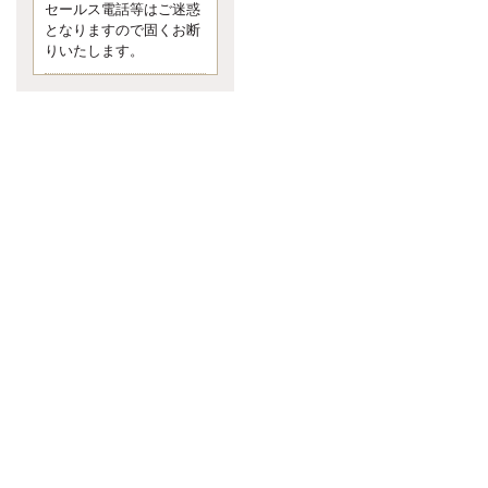
セールス電話等はご迷惑
言う 色んなことわざがあります
となりますので固くお断
が、無意識に出ている身体のサイ
ン。 心理学では、ちゃんと意味が
りいたします。
あるようです。 疑問に思ったら考
える 先日知り合った方、初対面で
は何
更新:2017年5月1日(京都市下京区)
---------------------
内田敦税理士事務所
イクメン税理士による税金
ブログです。
個人事業主の確定申告の準備は帳
簿の作成から。集計した帳簿は必
ず保管しておく！ / 税務調査で一
番大切なこと。税務署の言いなり
にはならないが協力は不可欠！ /
今まで無申告なら今からでも申告
しよう！
更新:2017年1月5日(埼玉県越谷市)
---------------------
佐竹正浩税理士事務所
キャッシュフローコーチ・
税理士佐竹正浩のブログで
す。