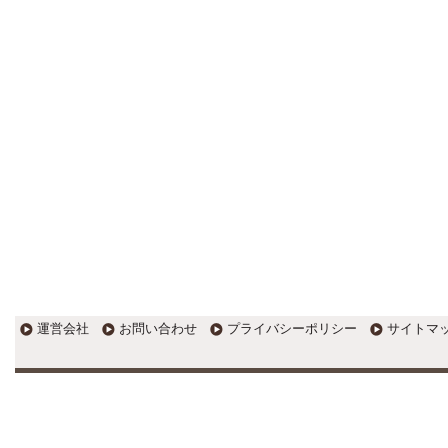
EXPOCITY（エキスポシティ）で
感じたこと。過去を振り返る大切
さ。 / 思い込み要注意！Parallels
DesktopでUSB版Windows10が入
らない。 / 一歩を踏み出すことと
踏み出した後が大事。手帳も脱完
璧主義で。
更新:2017年1月5日(京都市三条釜座)
---------------------
岩永税理士事務所
27歳で開業した福岡・北九
州の若手税理士ブログ
H28年版E-tax公開！“ふるさと納
税””源泉徴収票”入力画面の出来が
いまひとつ。 / 損金算入可能な役
員賞与「事前確定届出給与」のデ
メリット~社会保険料の負担！ /
損金算入可能な役員賞与「事前確
運営会社
お問い合わせ
プライバシーポリシー
サイトマ
定届出給与」のメリット~実は利
益調整可能！？
更新:2017年1月5日(福岡県遠賀郡)
---------------------
石田修朗税理士事務所
税務会計の時事ネタや税理