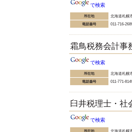
税務会計の時事ネタや税理
で検索
士試験関連ネタ
＜早起きのススメ＞不安を抱えた
北海道札幌
ら、夜明け前に起きよう。 / ＜税
理士試験＞経験済科目の戦い方 /
011-716-268
カレー探訪 ?RASAHALA? / ＜税
理士試験＞小さな勝利を積み重ね
よう / 『カレー探訪』2016の振り
霜鳥税務会計事
返り / 2017年に向けて2016年に取
り組む
更新:2017年1月6日(姫路市)
---------------------
で検索
すずき会計
走ることが大好き！トレイ
北海道札幌
ルランで百名山制覇を目指
011-771-814
しています。
個人事業の決算を早く終わらせる
ために経理のプロがおススメする
3つのコツ♪ / ブログ更新・売上・
臼井税理士・社
ジブン時間確保 ?新しいスタート
に設定した3つの目標? / うまくい
った事よりも反省すべき点の方が
で検索
気になる年末！?手帳を振り返っ
てリスタートするぞ♪? /
北海道札幌
更新:2017年1月7日(神奈川県小田原市)