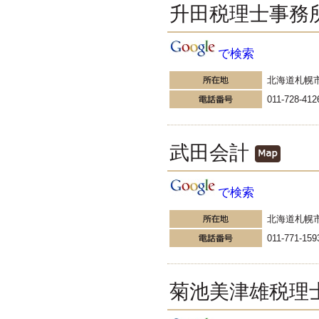
す。
升田税理士事務
EXPOCITY（エキスポシティ）で
感じたこと。過去を振り返る大切
さ。 / 思い込み要注意！Parallels
で検索
DesktopでUSB版Windows10が入
らない。 / 一歩を踏み出すことと
北海道札幌
踏み出した後が大事。手帳も脱完
璧主義で。
011-728-412
更新:2017年1月5日(京都市三条釜座)
---------------------
岩永税理士事務所
武田会計
27歳で開業した福岡・北九
州の若手税理士ブログ
H28年版E-tax公開！“ふるさと納
税””源泉徴収票”入力画面の出来が
で検索
いまひとつ。 / 損金算入可能な役
員賞与「事前確定届出給与」のデ
北海道札幌
メリット~社会保険料の負担！ /
011-771-159
損金算入可能な役員賞与「事前確
定届出給与」のメリット~実は利
益調整可能！？
更新:2017年1月5日(福岡県遠賀郡)
菊池美津雄税理
---------------------
石田修朗税理士事務所