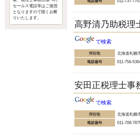
業、税理士事務所様への
011-737-770
なくて七クセ 目は口ほどにモノを
セールス電話等はご迷惑
言う 色んなことわざがあります
となりますので固くお断
が、無意識に出ている身体のサイ
ン。 心理学では、ちゃんと意味が
りいたします。
高野清乃助税理
あるようです。 疑問に思ったら考
える 先日知り合った方、初対面で
は何
更新:2017年5月1日(京都市下京区)
で検索
---------------------
内田敦税理士事務所
北海道札幌
イクメン税理士による税金
011-756-530
ブログです。
個人事業主の確定申告の準備は帳
簿の作成から。集計した帳簿は必
ず保管しておく！ / 税務調査で一
安田正税理士事
番大切なこと。税務署の言いなり
にはならないが協力は不可欠！ /
今まで無申告なら今からでも申告
で検索
しよう！
更新:2017年1月5日(埼玉県越谷市)
北海道札幌
---------------------
佐竹正浩税理士事務所
011-708-787
キャッシュフローコーチ・
税理士佐竹正浩のブログで