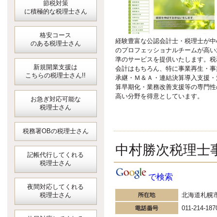
節税対策
に積極的な税理士さん
格安コース
経験豊富な公認会計士・税理士が中
のある税理士さん
のプロフェッショナルチームが高い
準のサービスを提供いたします。税
新規開業支援は
会計はもちろん、特に事業再生・事
こちらの税理士さん!!
承継・Ｍ＆Ａ・連結決算導入支援・
算早期化・業務改善支援等の専門性
高い分野を得意としています。
お急ぎ対応可能な
税理士さん
税務署OBの税理士さん
中村勝次税理士
記帳代行してくれる
税理士さん
で検索
夜間対応してくれる
北海道札幌
税理士さん
011-214-187