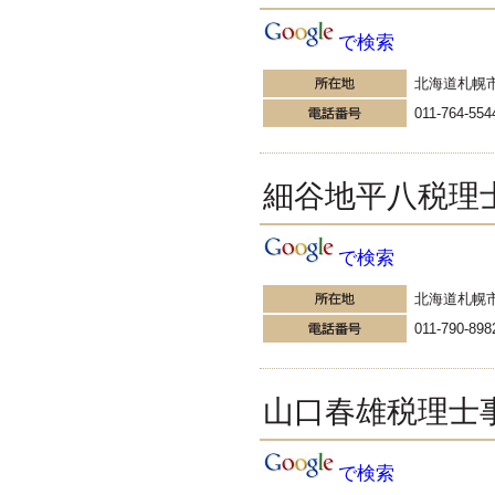
できる 税理士は多くの経営者と
接することができる嬉しい職業で
で検索
す。 会社の経営判断は経営者が責
任を負います。
北海道札幌
更新:2016年10月31日(神奈川県藤沢市)
---------------------
011-764-554
サクセス会計事務所
サクセス税理士のお役立ち
ブログ
細谷地平八税理
タワーマンションの課税が変わ
る！？今回は、先日明らかになっ
た「タワーマンションの固定資産
で検索
税の改正」について、タワーマン
ション節税、通称『タワマン節
税』の観点から、そのカラクリを
北海道札幌
説明したいと思います。
011-790-898
更新:2016年10月26日(大阪市中央区)
---------------------
高橋会計事務所／高橋浩
之税理士事務所
山口春雄税理士
社長の為のじょりじょりわ
かる！税理士ブログ
で検索
その有給休暇は、いつのものか？
それが問題だ、の巻 税理士が受