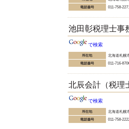
減税の効果が大きい』 という批判
011-758-227
のためら...
更新:2016年9月16日(東京都品川区)
---------------------
須江会計事務所
池田彰税理士事
練馬区で開業している税理
士のブログ
マニュアルの作成に
で検索
Screenpresssoが超便利です！ こ
んにちは、練馬区の税理士須江で
北海道札幌
す！ 弥生会計の操作マニュアルを
011-716-870
作成してみました 弊社の税務会計
顧問業務は、基本的にお客様の方
で弥生会計...
更新:2016年9月15日(東京都練馬区)
北辰会計（税理
---------------------
真方雪恵税理士事務所
岡山県倉敷市の女性税理
で検索
士 まがた会計のブログ
3連休はあいにくのお天気でした
北海道札幌
ね。ここ岡山は今日も台風の通過
で朝から大荒れです。台風シーズ
011-758-222
ンは旅行を計画しても天気に大き
く左右されてしまうので近場での