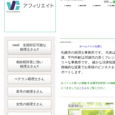
対応可能な
弥生会計
会計ソフト
JDLIBEX出納
new! 全国対応可能な
ホームページを開く
税理士さん!!
札幌市の税理士事務所です。 代表は
歳、平均年齢は20歳代の若くフレン
相続税対策に強い
リーな事務所です。 確かな法律知
税理士さん!!
積極的な提案でお客様のビジネスを
ポートします。
ベテラン税理士さん
A:ページ上部への掲載 B:近隣市区町村への掲
につきましては
こちら
をご覧ください
若手の税理士さん
女性の税理士さん