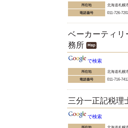
ける相談は税金についてだけでは
北海道札幌
ありません。登記のこと。法律の
011-726-720
こと。中でも多いのは、社会保険
や人事・労務についての相談で
す。先日、有給休暇のことについ
て聞かれました。
ベーカーティリ
更新:2016年10月31日(東京都町田市)
---------------------
務所
久保総合会計事務所
久保総合会計事務所 所長の
ブログ
で検索
昨日、中学校の同学年の同窓会が
４年ぶりにありました。 ４年ぶり
北海道札幌
と言うか、オリンピックイヤーご
とに開催することになっているの
011-716-741
で、結果として４年ぶりになり
ま...
更新:2016年9月19日(大阪市城東区)
---------------------
三分一正記税理
資産税務相談センター
品川、千ヶ崎の税理士鈴木
で検索
新の日常日記
基礎控除の見直しが検討 ビック
リ！ その理由は、『高所得者ほど
北海道札幌