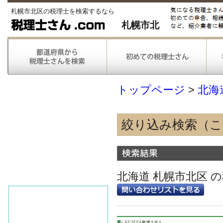
札幌市北区の税理士を検索するなら
札幌市北
トップページ
>
北海
絞り込み検索（
得意な業種
農林漁業
情報通信
北海道 札幌市北区 
不動産
医療
得意な業務
税務申告
税務調査対応