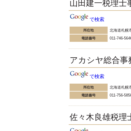
山田建一税理士
ログを参照く...
更新:2016年9月13日(大阪市中央区)
---------------------
で検索
京都中央税理士法人
税理士俣野剛の税金ブログ
北海道札幌
贈与契約書作成時にも工夫を！～
連年贈与の指摘を受けないため
011-746-564
に? 東京国税局のHPに、「暦年贈
与サポートサービスを利用した場
合の相続税法第24条の該...」
アカシヤ総合事
更新:2016年8月31日(京都府亀岡市)
---------------------
で検索
北海道札幌
011-756-585
佐々木良雄税理