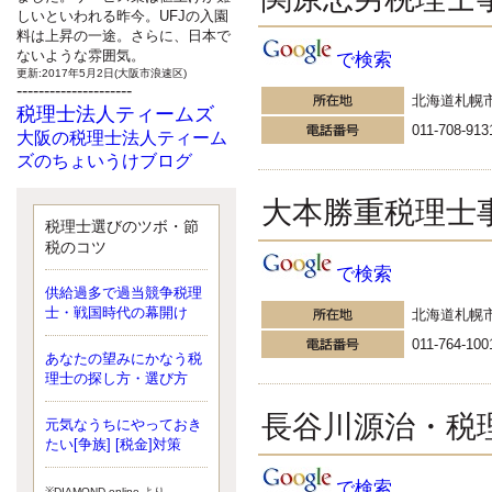
しいといわれる昨今。UFJの入園
料は上昇の一途。さらに、日本で
ないような雰囲気。
で検索
更新:2017年5月2日(大阪市浪速区)
---------------------
北海道札幌
税理士法人ティームズ
011-708-913
大阪の税理士法人ティーム
ズのちょいうけブログ
最近、自分の子供が寄ってこなく
大本勝重税理士
なったことに気付いた、税理士の
北井です。寂しいです。 先日、テ
税理士選びのツボ・節
ィームズイベントとしてバーベキ
税のコツ
ューを実施したので、ブログにア
で検索
ップしようと思いましたが、そこ
供給過多で過当競争税理
はセンスある後のブロガーに任せ
士・戦国時代の幕開け
北海道札幌
ようと思います。
更新:2017年5月1日(大阪市北区)
011-764-100
---------------------
あなたの望みにかなう税
サクセス会計事務所
理士の探し方・選び方
サクセス税理士のお役立ち
長谷川源治・税
元気なうちにやっておき
ブログ
たい[争族] [税金]対策
平成２７年１月１日以降開始の相
続より、相続税の基礎控除額（相
で検索
続税が課税されない遺産の上限
※DIAMOND online より