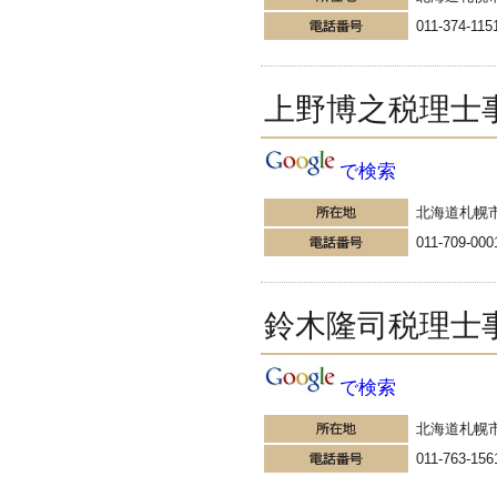
---------------------
011-374-115
角南会計労務事務所
角南会計労務事務所 角南則
幸の日常日記
上野博之税理士
今日は月初めであり、ピシッと背
筋を伸ばしたいもの。寒さに丸ま
った背中を伸ばしてみようかと。
で検索
さて、元アサヒビール社長の樋口
廣太郎氏が、 社長在任時に社員へ
宛てた「仕事十則」という言葉が
北海道札幌
あります。
011-709-000
更新:2016年11月1日(大阪市浪速区)
---------------------
村田顕吉朗税理士事務所
若手税理士の『5分でわか
鈴木隆司税理士
る税金の話』
建て替え中でも固定資産税の住宅
用地の軽減特例は受けられる こ
で検索
んにちは！税理士の高山弥生で
す。 先日お客様がのところへ行っ
北海道札幌
たら アパートを建て替えたいと。
更新:2016年11月1日(東京都新宿区)
011-763-156
---------------------