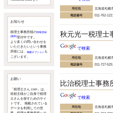
額）が縮小されたため、お亡くな
りになった方のうち、相続税が課
北海道札幌
税される方の割合が、大幅に上昇
011-762-122
しています。
お知らせ
更新:2017年5月1日(大阪市中央区)
---------------------
湘南BUN税理士事務所
秋元光一税理士
税理士事務所様の
情報登録
湘南のぽっちゃり女性税理
(無料)
受付中です。
士松村文子と湘南ＢＵ
より多くの問い合わせを
また最近、税理士試験のご相談を
いただきたいという事務
で検索
受けることおおくなりました。受
所様には、
も
掲載オプション
験申し込み受け付け開始になるか
ございます。
北海道札幌
らですね。勉強したが、中途半端
011-727-525
なので、受験が無駄に思っている
人もいるようです。まず、私なら
ダメと思う前に、全力で勝負して
みたいです！
お願い
比治税理士事務
更新:2017年5月1日(神奈川県藤沢市)
---------------------
「税理士さん.com」は、
京都のやわらか女性税理
依頼主様がご自身で税理
で検索
士
士さんを探すためのサイ
イクメン税理士による税金
トです。 掲載されている
北海道札幌
データを利用しての営
ブログです。