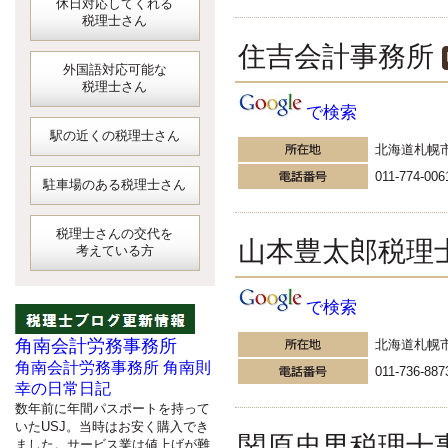
休日対応してくれる
税理士さん
住吉会計事務所
外国語対応可能な
税理士さん
で検索
駅の近くの税理士さん
北海道札幌
011-774-006
駐車場のある税理士さん
税理士さんの交代を
山本豊太郎税理
考えている方
で検索
角南会計労務事務所
北海道札幌
角南会計労務事務所 角南則
011-736-887
幸の日常日記
数年前に年間パスポートを持って
いたUSJ。当時はお安く購入でき
関原忠男税理士
ました。サービス業は値上げが難