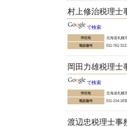
塘中康之税理士事務所」
税理士塘中康之の随想ひろ
村上修治税理士
ば
うちに室内犬ノーフォークテリア
の老犬ミント(メス)がいて、病気
で検索
で死んだことは過去に書いた。可
愛がっていただけに、ミントの死
北海道札幌
は、我々家族に大層な悲しみをも
たらした。
011-761-312
更新:2016年10月26日(熊本県熊本市)
---------------------
西村浩税理士事務所
岡田力雄税理士
千代田区税理士の好きな時
に好きな事を述べるブログ
仕事日和の１１月（ウソ）。重な
ってお客様が増え、ありがたすぎ
で検索
て大変です
更新:2016年11月1日(東京都千代田区)
北海道札幌
---------------------
011-214-183
湘南BUN税理士事務所
湘南のぽっちゃり女性税理
士松村文子と湘南ＢＵ
被害妄想、嫉妬の心の脱皮。自分
渡辺忠税理士事
の心の持ち方次第で変わることが