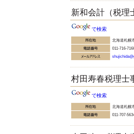
んびり過ごすのがいいかもしれま
新和会計（税理
せん...
更新:2016年9月15日(岡山県倉敷市)
---------------------
湘南BUN税理士事務所
で検索
湘南のぽっちゃり女性税理
士松村文子と湘南ＢＵ
北海道札幌
来週はシルバーウィークですね。
011-716-716
当事務所では、来週まるまるお休
みとなっております。皆様にはご
shujichida@
迷惑をおかけしまして申し訳ござ
いませんが、よろしくお願いい
た...
村田寿春税理士
更新:2016年9月14日(神奈川県藤沢市)
---------------------
サクセス会計事務所
サクセス税理士のお役立ち
で検索
ブログ
今回は、以前紹介した扶養関連の
北海道札幌
『壁シリーズ』の続編として、来
011-707-563
月10月以降新たに現れる『106万
円の壁』を紹介します。 まず、以
前紹介した「3つの壁」をおさら
いしておきます 詳細は、以前のブ