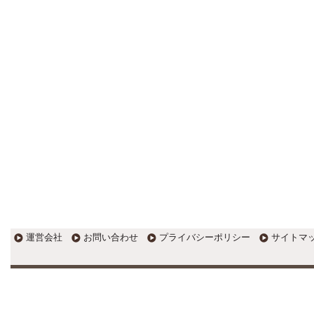
す。
EXPOCITY（エキスポシティ）で
感じたこと。過去を振り返る大切
さ。 / 思い込み要注意！Parallels
DesktopでUSB版Windows10が入
らない。 / 一歩を踏み出すことと
踏み出した後が大事。手帳も脱完
璧主義で。
更新:2017年1月5日(京都市三条釜座)
---------------------
岩永税理士事務所
27歳で開業した福岡・北九
州の若手税理士ブログ
H28年版E-tax公開！“ふるさと納
税””源泉徴収票”入力画面の出来が
いまひとつ。 / 損金算入可能な役
員賞与「事前確定届出給与」のデ
メリット~社会保険料の負担！ /
損金算入可能な役員賞与「事前確
運営会社
お問い合わせ
プライバシーポリシー
サイトマ
定届出給与」のメリット~実は利
益調整可能！？
更新:2017年1月5日(福岡県遠賀郡)
---------------------
石田修朗税理士事務所