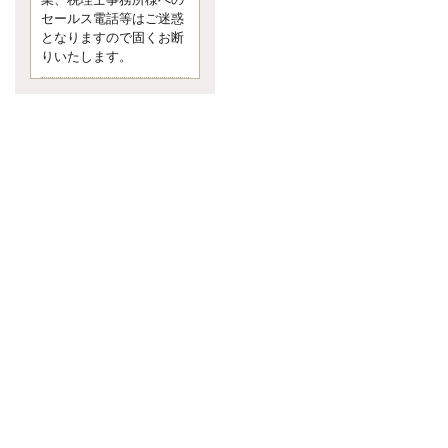
業、税理士事務所様への
なくて七クセ 目は口ほどにモノを
セールス電話等はご迷惑
言う 色んなことわざがあります
となりますので固くお断
が、無意識に出ている身体のサイ
ン。 心理学では、ちゃんと意味が
りいたします。
あるようです。 疑問に思ったら考
える 先日知り合った方、初対面で
は何
更新:2017年5月1日(京都市下京区)
---------------------
内田敦税理士事務所
イクメン税理士による税金
ブログです。
個人事業主の確定申告の準備は帳
簿の作成から。集計した帳簿は必
ず保管しておく！ / 税務調査で一
番大切なこと。税務署の言いなり
にはならないが協力は不可欠！ /
今まで無申告なら今からでも申告
しよう！
更新:2017年1月5日(埼玉県越谷市)
---------------------
佐竹正浩税理士事務所
キャッシュフローコーチ・
税理士佐竹正浩のブログで