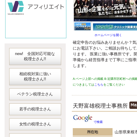
会計ソフト
JDLIBEX出納
ホームページを開く
確定申告のお悩みありませんか？気
にお電話下さい。ご相談お待ちして
new! 全国対応可能な
ります。 医業に強い事務所です。
税理士さん!!
準備から経営指導まで丁寧にご指導
します。
相続税対策に強い
税理士さん!!
A:ページ上部への掲載 B:近隣市区町村への掲
につきましては
こちら
をご覧ください
ベテラン税理士さん
天野富雄税理士事務所
若手の税理士さん
で検索
女性の税理士さん
山形県東根