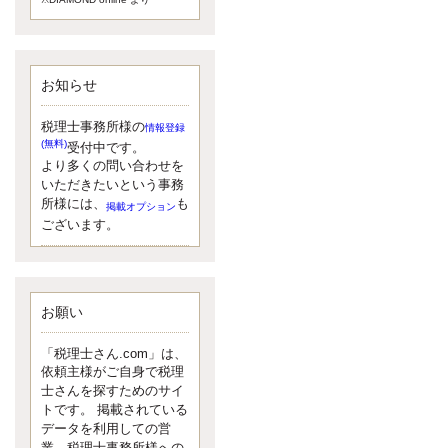
額）が縮小されたため、お亡くな
りになった方のうち、相続税が課
税される方の割合が、大幅に上昇
しています。
お知らせ
更新:2017年5月1日(大阪市中央区)
---------------------
湘南BUN税理士事務所
税理士事務所様の
情報登録
湘南のぽっちゃり女性税理
(無料)
受付中です。
士松村文子と湘南ＢＵ
より多くの問い合わせを
また最近、税理士試験のご相談を
いただきたいという事務
受けることおおくなりました。受
所様には、
も
掲載オプション
験申し込み受け付け開始になるか
ございます。
らですね。勉強したが、中途半端
なので、受験が無駄に思っている
人もいるようです。まず、私なら
ダメと思う前に、全力で勝負して
みたいです！
お願い
更新:2017年5月1日(神奈川県藤沢市)
---------------------
「税理士さん.com」は、
京都のやわらか女性税理
依頼主様がご自身で税理
士
士さんを探すためのサイ
イクメン税理士による税金
トです。 掲載されている
データを利用しての営
ブログです。