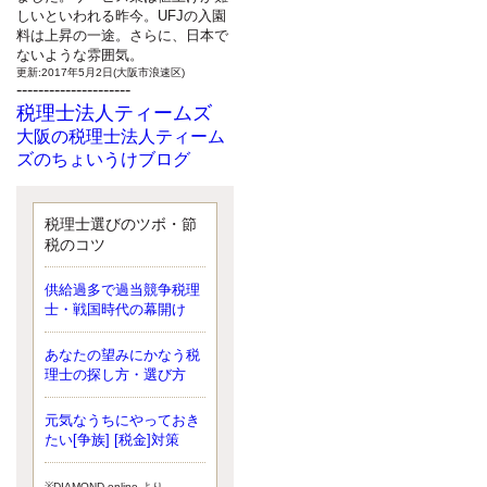
しいといわれる昨今。UFJの入園
料は上昇の一途。さらに、日本で
ないような雰囲気。
更新:2017年5月2日(大阪市浪速区)
---------------------
税理士法人ティームズ
大阪の税理士法人ティーム
ズのちょいうけブログ
最近、自分の子供が寄ってこなく
なったことに気付いた、税理士の
北井です。寂しいです。 先日、テ
税理士選びのツボ・節
ィームズイベントとしてバーベキ
税のコツ
ューを実施したので、ブログにア
ップしようと思いましたが、そこ
供給過多で過当競争税理
はセンスある後のブロガーに任せ
士・戦国時代の幕開け
ようと思います。
更新:2017年5月1日(大阪市北区)
---------------------
あなたの望みにかなう税
サクセス会計事務所
理士の探し方・選び方
サクセス税理士のお役立ち
元気なうちにやっておき
ブログ
たい[争族] [税金]対策
平成２７年１月１日以降開始の相
続より、相続税の基礎控除額（相
続税が課税されない遺産の上限
※DIAMOND online より