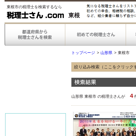
東根市の税理士を検索するなら
東根
トップページ
>
山形県
>
東根市
絞り込み検索（ここをクリック
得意な業種
農林漁業
情報通信
4
不動産
山形県 東根市 の税理士さんが
医療
得意な業務
税務申告
税務調査対応
対応可能な
弥生会計