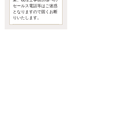
業、税理士事務所様への
なくて七クセ 目は口ほどにモノを
セールス電話等はご迷惑
言う 色んなことわざがあります
となりますので固くお断
が、無意識に出ている身体のサイ
ン。 心理学では、ちゃんと意味が
りいたします。
あるようです。 疑問に思ったら考
える 先日知り合った方、初対面で
は何
更新:2017年5月1日(京都市下京区)
---------------------
内田敦税理士事務所
イクメン税理士による税金
ブログです。
個人事業主の確定申告の準備は帳
簿の作成から。集計した帳簿は必
ず保管しておく！ / 税務調査で一
番大切なこと。税務署の言いなり
にはならないが協力は不可欠！ /
今まで無申告なら今からでも申告
しよう！
更新:2017年1月5日(埼玉県越谷市)
---------------------
佐竹正浩税理士事務所
キャッシュフローコーチ・
税理士佐竹正浩のブログで