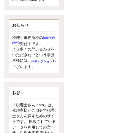
額）が縮小されたため、お亡くな
りになった方のうち、相続税が課
税される方の割合が、大幅に上昇
しています。
お知らせ
更新:2017年5月1日(大阪市中央区)
---------------------
湘南BUN税理士事務所
税理士事務所様の
情報登録
湘南のぽっちゃり女性税理
(無料)
受付中です。
士松村文子と湘南ＢＵ
より多くの問い合わせを
また最近、税理士試験のご相談を
いただきたいという事務
受けることおおくなりました。受
所様には、
も
掲載オプション
験申し込み受け付け開始になるか
ございます。
らですね。勉強したが、中途半端
なので、受験が無駄に思っている
人もいるようです。まず、私なら
ダメと思う前に、全力で勝負して
みたいです！
お願い
更新:2017年5月1日(神奈川県藤沢市)
---------------------
「税理士さん.com」は、
京都のやわらか女性税理
依頼主様がご自身で税理
士
士さんを探すためのサイ
イクメン税理士による税金
トです。 掲載されている
データを利用しての営
ブログです。