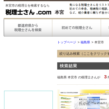
本宮市の税理士を検索するなら
本宮
トップページ
>
福島県
>
本宮市
絞り込み検索（ここをクリック
得意な業種
農林漁業
情報通信
3
不動産
福島県 本宮市 の税理士さんが
医療
得意な業務
税務申告
税務調査対応
対応可能な
弥生会計