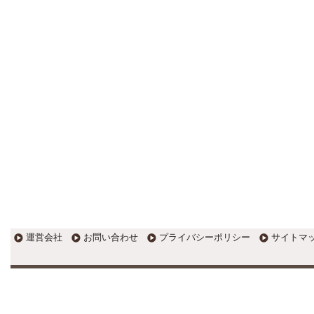
す。
EXPOCITY（エキスポシティ）で
感じたこと。過去を振り返る大切
さ。 / 思い込み要注意！Parallels
DesktopでUSB版Windows10が入
らない。 / 一歩を踏み出すことと
踏み出した後が大事。手帳も脱完
璧主義で。
更新:2017年1月5日(京都市三条釜座)
---------------------
岩永税理士事務所
27歳で開業した福岡・北九
州の若手税理士ブログ
H28年版E-tax公開！“ふるさと納
税””源泉徴収票”入力画面の出来が
いまひとつ。 / 損金算入可能な役
員賞与「事前確定届出給与」のデ
メリット~社会保険料の負担！ /
損金算入可能な役員賞与「事前確
運営会社
お問い合わせ
プライバシーポリシー
サイトマ
定届出給与」のメリット~実は利
益調整可能！？
更新:2017年1月5日(福岡県遠賀郡)
---------------------
石田修朗税理士事務所