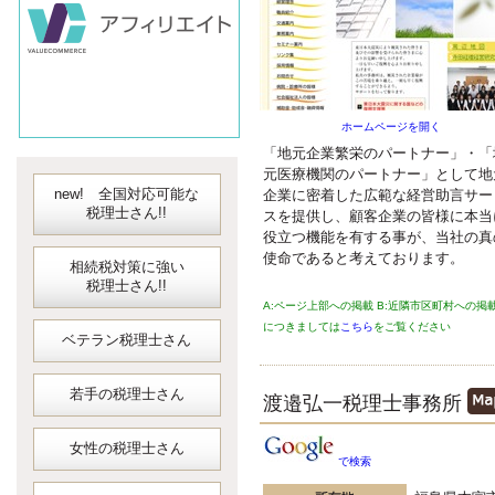
会計ソフト
JDLIBEX出納
ホームページを開く
「地元企業繁栄のパートナー」・「
元医療機関のパートナー」として地
new! 全国対応可能な
企業に密着した広範な経営助言サー
税理士さん!!
スを提供し、顧客企業の皆様に本当
役立つ機能を有する事が、当社の真
使命であると考えております。
相続税対策に強い
税理士さん!!
A:ページ上部への掲載 B:近隣市区町村への掲
につきましては
こちら
をご覧ください
ベテラン税理士さん
若手の税理士さん
渡邉弘一税理士事務所
女性の税理士さん
で検索