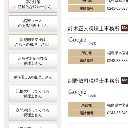
福島県本宮
節税対策
に積極的な税理士さん
0243-63-028
格安コース
のある税理士さん
鈴木正人税理士事務所
新規開業支援は
で検索
こちらの税理士さん!!
福島県本宮
お急ぎ対応可能な
0243-33-553
税理士さん
税務署OBの税理士さん
紺野敏司税理士事務所
記帳代行してくれる
税理士さん
で検索
福島県本宮
夜間対応してくれる
0243-33-643
税理士さん