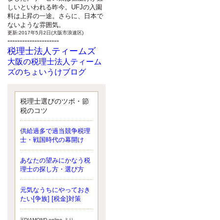
しいといわれる昨今。UFJの入園
料は上昇の一途。さらに、日本で
ないような雰囲気。
更新:2017年5月2日(大阪市浪速区)
---------------------
税理士法人ティームズ
大阪の税理士法人ティーム
ズのちょいうけブログ
最近、自分の子供が寄ってこなく
なったことに気付いた、税理士の
北井です。寂しいです。 先日、テ
税理士選びのツボ・節
ィームズイベントとしてバーベキ
税のコツ
ューを実施したので、ブログにア
ップしようと思いましたが、そこ
供給過多で過当競争税理
はセンスある後のブロガーに任せ
士・戦国時代の幕開け
ようと思います。
更新:2017年5月1日(大阪市北区)
---------------------
あなたの望みにかなう税
サクセス会計事務所
理士の探し方・選び方
サクセス税理士のお役立ち
元気なうちにやっておき
ブログ
たい[争族] [税金]対策
平成２７年１月１日以降開始の相
続より、相続税の基礎控除額（相
続税が課税されない遺産の上限
※DIAMOND online より