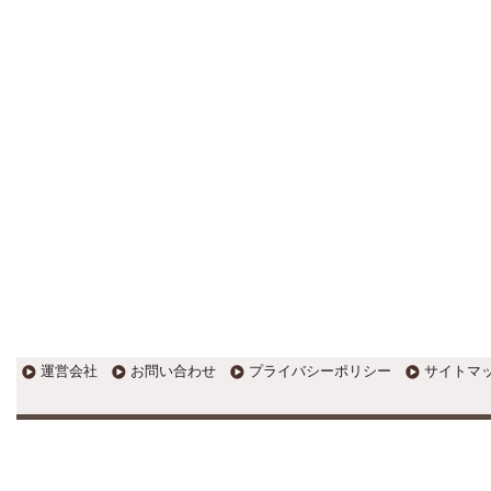
す。
EXPOCITY（エキスポシティ）で
感じたこと。過去を振り返る大切
さ。 / 思い込み要注意！Parallels
DesktopでUSB版Windows10が入
らない。 / 一歩を踏み出すことと
踏み出した後が大事。手帳も脱完
璧主義で。
更新:2017年1月5日(京都市三条釜座)
---------------------
岩永税理士事務所
27歳で開業した福岡・北九
州の若手税理士ブログ
H28年版E-tax公開！“ふるさと納
税””源泉徴収票”入力画面の出来が
いまひとつ。 / 損金算入可能な役
員賞与「事前確定届出給与」のデ
メリット~社会保険料の負担！ /
損金算入可能な役員賞与「事前確
運営会社
お問い合わせ
プライバシーポリシー
サイトマ
定届出給与」のメリット~実は利
益調整可能！？
更新:2017年1月5日(福岡県遠賀郡)
---------------------
石田修朗税理士事務所