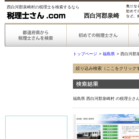
西白河郡泉崎村の税理士を検索するなら
西白河郡泉崎
トップページ
>
福島県
>
西白河郡
絞り込み検索（ここをクリック
得意な業種
農林漁業
情報通信
不動産
福島県 西白河郡泉崎村 の税理士さ
医療
得意な業務
税務申告
税務調査対応
対応可能な
弥生会計