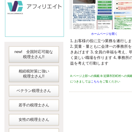
会計ソフト
JDLIBEX出納
ホームページを開く
1､お客様の役に立つ業務を遂行しま
2､質量・量ともに会津一の事務所を
new! 全国対応可能な
きあげます 3､全員の幸福を考え、
税理士さん!!
く楽しい職場を作ります 4､事務所
益を考えて行動します
相続税対策に強い
税理士さん!!
A:ページ上部への掲載 B:近隣市区町村への掲
につきましては
こちら
をご覧ください
ベテラン税理士さん
若手の税理士さん
女性の税理士さん