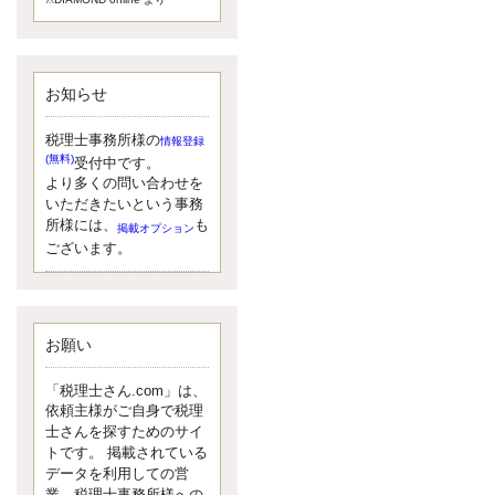
額）が縮小されたため、お亡くな
りになった方のうち、相続税が課
税される方の割合が、大幅に上昇
しています。
お知らせ
更新:2017年5月1日(大阪市中央区)
---------------------
湘南BUN税理士事務所
税理士事務所様の
情報登録
湘南のぽっちゃり女性税理
(無料)
受付中です。
士松村文子と湘南ＢＵ
より多くの問い合わせを
また最近、税理士試験のご相談を
いただきたいという事務
受けることおおくなりました。受
所様には、
も
掲載オプション
験申し込み受け付け開始になるか
ございます。
らですね。勉強したが、中途半端
なので、受験が無駄に思っている
人もいるようです。まず、私なら
ダメと思う前に、全力で勝負して
みたいです！
お願い
更新:2017年5月1日(神奈川県藤沢市)
---------------------
「税理士さん.com」は、
京都のやわらか女性税理
依頼主様がご自身で税理
士
士さんを探すためのサイ
イクメン税理士による税金
トです。 掲載されている
データを利用しての営
ブログです。