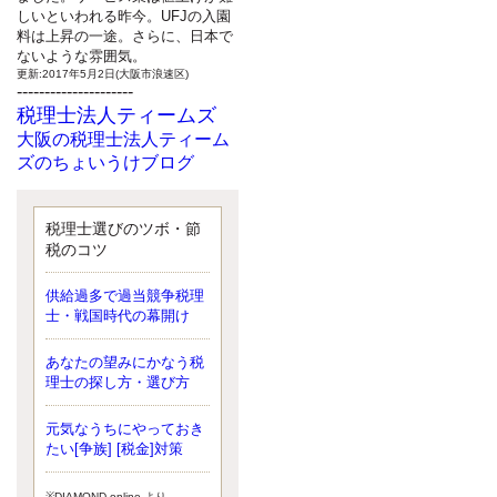
しいといわれる昨今。UFJの入園
料は上昇の一途。さらに、日本で
ないような雰囲気。
更新:2017年5月2日(大阪市浪速区)
---------------------
税理士法人ティームズ
大阪の税理士法人ティーム
ズのちょいうけブログ
最近、自分の子供が寄ってこなく
なったことに気付いた、税理士の
北井です。寂しいです。 先日、テ
税理士選びのツボ・節
ィームズイベントとしてバーベキ
税のコツ
ューを実施したので、ブログにア
ップしようと思いましたが、そこ
供給過多で過当競争税理
はセンスある後のブロガーに任せ
士・戦国時代の幕開け
ようと思います。
更新:2017年5月1日(大阪市北区)
---------------------
あなたの望みにかなう税
サクセス会計事務所
理士の探し方・選び方
サクセス税理士のお役立ち
元気なうちにやっておき
ブログ
たい[争族] [税金]対策
平成２７年１月１日以降開始の相
続より、相続税の基礎控除額（相
続税が課税されない遺産の上限
※DIAMOND online より