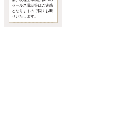
業、税理士事務所様への
なくて七クセ 目は口ほどにモノを
セールス電話等はご迷惑
言う 色んなことわざがあります
となりますので固くお断
が、無意識に出ている身体のサイ
ン。 心理学では、ちゃんと意味が
りいたします。
あるようです。 疑問に思ったら考
える 先日知り合った方、初対面で
は何
更新:2017年5月1日(京都市下京区)
---------------------
内田敦税理士事務所
イクメン税理士による税金
ブログです。
個人事業主の確定申告の準備は帳
簿の作成から。集計した帳簿は必
ず保管しておく！ / 税務調査で一
番大切なこと。税務署の言いなり
にはならないが協力は不可欠！ /
今まで無申告なら今からでも申告
しよう！
更新:2017年1月5日(埼玉県越谷市)
---------------------
佐竹正浩税理士事務所
キャッシュフローコーチ・
税理士佐竹正浩のブログで