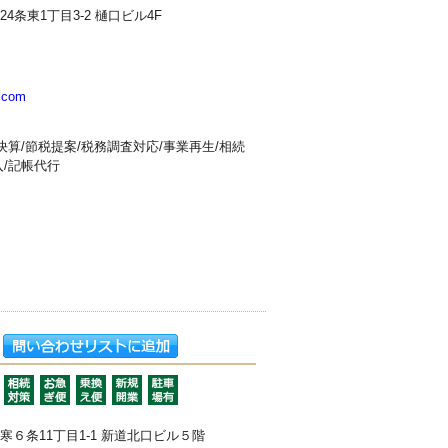
4条東1丁目3-2 樋口ビル4F
使える会計
選択なし
x.com
決算/節税提案/税務調査対応/事業再生/相続
入/記帳代行
６条11丁目1-1 新道北口ビル５階