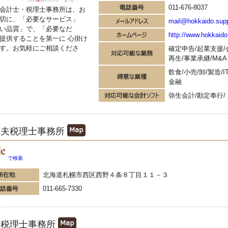
011-676-8037
会計士・税理士事務所は、お
切に、「必要なサービス」
mail@hokkaido.supp
い品質」で、「必要なだ
http://www.hokkaido
提供することを第一に 心掛け
す。お気軽にご相談くださ
確定申告/起業支援/
再生/事業承継/M&A
飲食/小売/卸/製造/
金融
弥生会計/勘定奉行/
龍夫税理士事務所
で検索
北海道札幌市西区西野４条８丁目１１－３
011-665-7330
悟税理士事務所