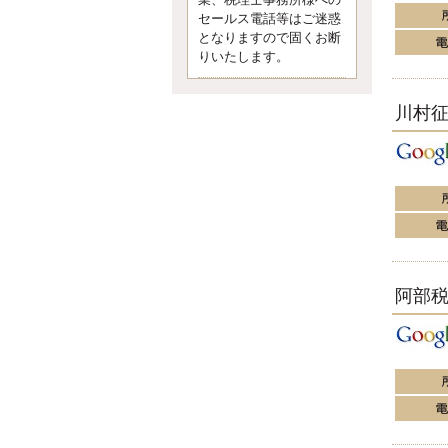
業、税理士事務所様への
なくて七クセ 目は口ほどにモノを
セールス電話等はご迷惑
言う 色んなことわざがあります
となりますので固くお断
が、無意識に出ている身体のサイ
ン。 心理学では、ちゃんと意味が
りいたします。
あるようです。 疑問に思ったら考
える 先日知り合った方、初対面で
川村
は何
更新:2017年5月1日(京都市下京区)
---------------------
内田敦税理士事務所
イクメン税理士による税金
ブログです。
個人事業主の確定申告の準備は帳
簿の作成から。集計した帳簿は必
ず保管しておく！ / 税務調査で一
番大切なこと。税務署の言いなり
阿部
にはならないが協力は不可欠！ /
今まで無申告なら今からでも申告
しよう！
更新:2017年1月5日(埼玉県越谷市)
---------------------
佐竹正浩税理士事務所
キャッシュフローコーチ・
税理士佐竹正浩のブログで