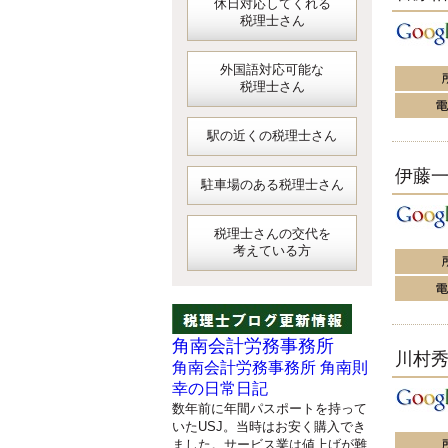
休日対応してくれる
税理士さん
外国語対応可能な
税理士さん
駅の近くの税理士さん
伊藤
駐車場のある税理士さん
税理士さんの交代を
考えている方
角南会計労務事務所
川村
角南会計労務事務所 角南則
幸の日常日記
数年前に年間パスポートを持って
いたUSJ。当時はお安く購入でき
ました。サービス業は値上げが難