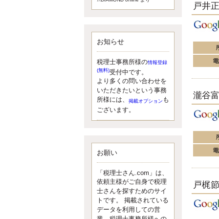
戸井
額）が縮小されたため、お亡くな
りになった方のうち、相続税が課
税される方の割合が、大幅に上昇
しています。
お知らせ
更新:2017年5月1日(大阪市中央区)
---------------------
湘南BUN税理士事務所
税理士事務所様の
情報登録
湘南のぽっちゃり女性税理
(無料)
受付中です。
士松村文子と湘南ＢＵ
より多くの問い合わせを
また最近、税理士試験のご相談を
いただきたいという事務
瀧谷
受けることおおくなりました。受
所様には、
も
掲載オプション
験申し込み受け付け開始になるか
ございます。
らですね。勉強したが、中途半端
なので、受験が無駄に思っている
人もいるようです。まず、私なら
ダメと思う前に、全力で勝負して
みたいです！
お願い
更新:2017年5月1日(神奈川県藤沢市)
---------------------
「税理士さん.com」は、
京都のやわらか女性税理
依頼主様がご自身で税理
戸梶
士
士さんを探すためのサイ
イクメン税理士による税金
トです。 掲載されている
データを利用しての営
ブログです。