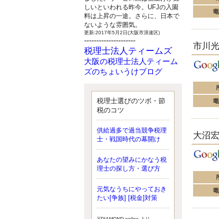
しいといわれる昨今。UFJの入園
料は上昇の一途。さらに、日本で
ないような雰囲気。
更新:2017年5月2日(大阪市浪速区)
---------------------
市川
税理士法人ティームズ
大阪の税理士法人ティーム
ズのちょいうけブログ
最近、自分の子供が寄ってこなく
なったことに気付いた、税理士の
北井です。寂しいです。 先日、テ
税理士選びのツボ・節
ィームズイベントとしてバーベキ
税のコツ
ューを実施したので、ブログにア
ップしようと思いましたが、そこ
供給過多で過当競争税理
大沼
はセンスある後のブロガーに任せ
士・戦国時代の幕開け
ようと思います。
更新:2017年5月1日(大阪市北区)
---------------------
あなたの望みにかなう税
サクセス会計事務所
理士の探し方・選び方
サクセス税理士のお役立ち
元気なうちにやっておき
ブログ
たい[争族] [税金]対策
平成２７年１月１日以降開始の相
続より、相続税の基礎控除額（相
続税が課税されない遺産の上限
※DIAMOND online より