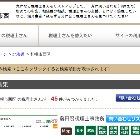
市西
ージ
>
北海道
>
札幌市西区
み検索（ここをクリックすると検索項目が表示されます）
な業種
農林漁業
鉱業
建設
情報通信
運輸
小売
45
不動産
飲食
宿泊
札幌市西区 の税理士さんが
件がみつかりました。
医療
福祉
選択なし
な業務
藤田賢税理士事務所
税務申告
確定申告
決算
税務調査対応
相続手続
選択なし
可能な
弥生会計
勘定奉行
PCA会計