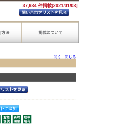
37,934
件掲載[2021/01/03]
開く
｜
閉じる
製造
電気ガス
金融
保険
生活関連サービス
教育
会計ソフト導入
会社設立
会計王
財務応援