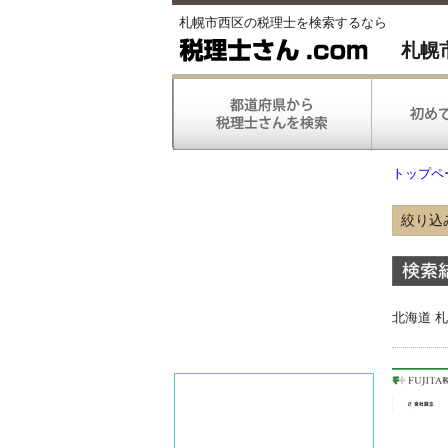
札幌市西区の税理士を検索するなら
札幌
トップペ
絞り込
得意
北海道 
得意
対応