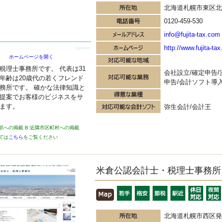
ソフト
北海道札幌市東区北2
JDLIBEX出納帳
TKC
ミロク法人会計
0120-459-530
info@fujita-tax.com
http://www.fujita-ta
ホームページを開く
税理士事務所です。 代表は31
会社設立/確定申告/
年齢は20歳代の若くフレンド
申告/会計ソフト導
務所です。 確かな法律知識と
提案でお客様のビジネスをサ
ます。
弥生会計/会計王
上部への掲載 B:近隣市区町村への掲載
ては
こちら
をご覧ください
米倉公認会計士・税理士事務所
北海道札幌市西区発寒