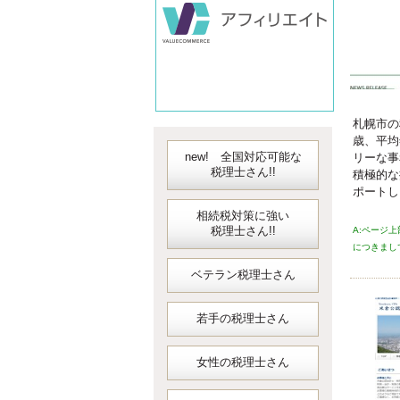
会計
札幌市の
歳、平均
new! 全国対応可能な
リーな事
税理士さん!!
積極的な
ポートし
相続税対策に強い
税理士さん!!
A:ページ
につきまし
ベテラン税理士さん
若手の税理士さん
女性の税理士さん