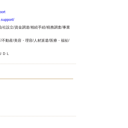
ort
.support/
会社設立/資金調達/相続手続/税務調査/事業
IT/不動産/美容・理容/人材派遣/医療・福祉/
ＪＤＬ