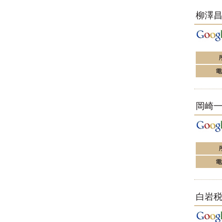
す。
EXPOCITY（エキスポシティ）で
柳澤
感じたこと。過去を振り返る大切
さ。 / 思い込み要注意！Parallels
DesktopでUSB版Windows10が入
らない。 / 一歩を踏み出すことと
踏み出した後が大事。手帳も脱完
璧主義で。
更新:2017年1月5日(京都市三条釜座)
---------------------
岩永税理士事務所
27歳で開業した福岡・北九
岡崎
州の若手税理士ブログ
H28年版E-tax公開！“ふるさと納
税””源泉徴収票”入力画面の出来が
いまひとつ。 / 損金算入可能な役
員賞与「事前確定届出給与」のデ
メリット~社会保険料の負担！ /
損金算入可能な役員賞与「事前確
定届出給与」のメリット~実は利
益調整可能！？
更新:2017年1月5日(福岡県遠賀郡)
白岩
---------------------
石田修朗税理士事務所